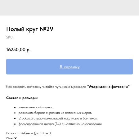
Полый круг №29
SKU:
16250,00
р.
В корзину
Как заказать фотозону читайте чуть ниже в разделе
"Утверждение фотозоны"
Состав и размеры:
металлический каркас
разнокалиберная гирлянда из латексных шаров
2 баблса с шариками, вашей надписью и бантиком
фольгированная цифра (1м) с надписью на основании
Возраст: Ребенок (до 18 лет)
Пол: Ж