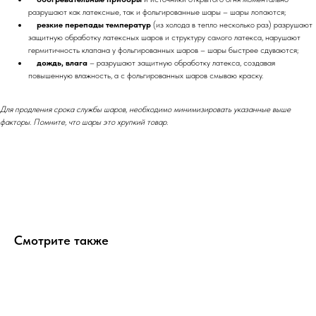
разрушают как латексные, так и фольгированные шары – шары лопаются;
резкие перепады температур
(из холода в тепло несколько раз) разрушают
защитную обработку латексных шаров и структуру самого латекса, нарушают
гермитичность клапана у фольгированных шаров – шары быстрее сдуваются;
дождь, влага
– разрушают защитную обработку латекса, создавая
повышенную влажность, а с фольгированных шаров смываю краску.
Для продления срока службы шаров, необходимо минимизировать указанные выше
факторы. Помните, что шары это хрупкий товар.
Смотрите также