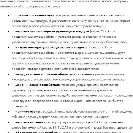
окисление латекса проявляется в потере блеска и появлению белого налета, который и
является золой от «сгоревшего» латекса.
прямые солнечные лучи
ускоряют окисление латекса из-за локального
повышения температуры и ультрафиолетового излучения, а так же из-за нагрева
объем газа в шаре увеличивается и шар может просто лопнуть;
высокая температура окружающего воздуха
(выше 26°C) при
продолжительном воздействии ускоряет реакцию окисления латекса и
увеличивает внутреннее давление газа, приводящее к разрыву оболочки шара;
низкая температура окружающего воздуха
(ниже 10°C) при
продолжительном воздействии заставляет шар сжиматься, чем деформирует
защитную обработку латекса и саму структуру латекса – ускоряется выход гелия,
а у фольгированных шаров, из-за снижения внутреннего давления, может
произойти потеря герметичности клапана с выходом гелия;
ветер, сквозняки, прямой обдув, кондиционеры
увеличивают приток
кислорода к стенкам шара, тем самым ускоряя реакцию окисления латекса;
механические воздействия,
таких как удары, проколы, сдавливания,
дёргания, царапания, контакт с пылью, загрязнёнными, острыми или
шероховатыми поверхностями, воздействие химическими составами, нахождение
на ветру и т.п. повреждают тонкие стенки шара – шар лопается или быстро
сдувается;
наличие озона
в воздухе (перед грозой, использование очистителей воздуха,
УФ-ламп) резко ускоряет реакцию окисления у латексных шаров;
высокая влажность
воздуха разрушает защитную обработку латексных
шаров (полимерный состав Hi-FLOAT и его аналоги) – шары быстрее сдуваются;
обогревательные приборы
и источники открытого огня моментально