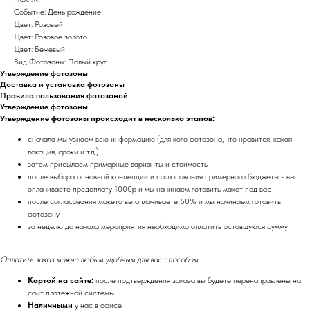
Событие: День рождение
Цвет: Розовый
Цвет: Розовое золото
Цвет: Бежевый
Вид Фотозоны: Полый круг
Утверждение фотозоны
Доставка и установка фотозоны
Правила пользования фотозоной
Утверждение фотозоны
Утверждение фотозоны происходит в несколько этапов:
сначала мы узнаем всю информацию (для кого фотозона, что нравится, какая
локация, сроки и т.д.)
затем присылаем примерные варианты и стоимость
после выбора основной концепции и согласования примерного бюджеты - вы
оплачиваете предоплату 1000р и мы начинаем готовить макет под вас
после согласования макета вы оплачиваете 50% и мы начинаем готовить
фотозону
за неделю до начала мероприятия необходимо оплатить оставшуюся сумму
Оплатить заказ можно любым удобным для вас способом:
Картой на сайте:
после подтверждения заказа вы будете перенаправлены на
сайт платежной системы
Наличными
у нас в офисе