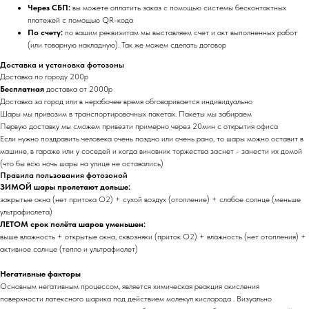
Через СБП:
вы можете оплатить заказ с помощью системы бесконтактных
платежей с помощью QR-кода
По счету:
по вашим реквизитам мы выставляем счет и акт выполненных работ
(или товарную накладную). Так же можем сделать договор
Доставка и установка фотозоны
Доставка по городу 200р
Бесплатная
доставка от 2000р
Доставка за город или в нерабочее время обговаривается индивидуально
Шары мы привозим в транспортировочных пакетах. Пакеты мы забираем
Первую доставку мы сможем привезти примерно через 20мин с открытия офиса
Если нужно поздравить человека очень поздно или очень рано, то шары можно оставит в
машине, в гараже или у соседей и когда виновник торжества заснет - занести их домой
(что бы всю ночь шары на улице не оставались)
Правила пользования фотозоной
ЗИМОЙ шары пролетают дольше:
закрытые окна (нет притока O2) + сухой воздух (отопление) + слабое солнце (меньше
ультрафиолета)
ЛЕТОМ срок полёта шаров уменьшен:
выше влажность + открытые окна, сквозняки (приток O2) + влажность (нет отопления) +
активное солнце (тепло и ультрафиолет)
Негативные факторы
Основным негативным процессом, является химическая реакция окисления
поверхности латексного шарика под действием молекул кислорода . Визуально