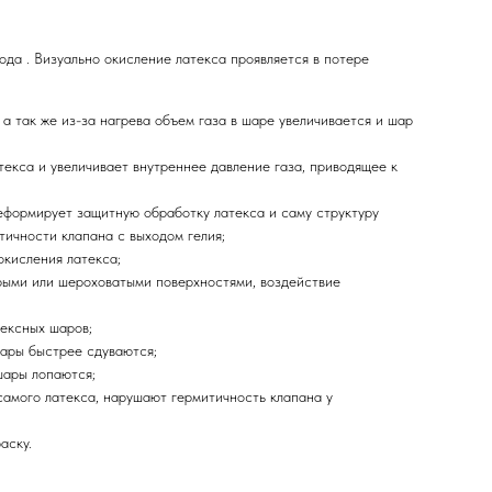
да . Визуально окисление латекса проявляется в потере
а так же из-за нагрева объем газа в шаре увеличивается и шар
екса и увеличивает внутреннее давление газа, приводящее к
еформирует защитную обработку латекса и саму структуру
тичности клапана с выходом гелия;
окисления латекса;
стрыми или шероховатыми поверхностями, воздействие
тексных шаров;
шары быстрее сдуваются;
шары лопаются;
самого латекса, нарушают гермитичность клапана у
аску.