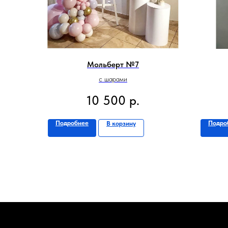
Мольберт №7
с шарами
10 500
р.
Подробнее
Подро
В корзину