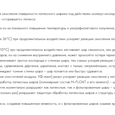
 окисления поверхности латексного шарика под действием молекул кислоро
т «сгоревшего» латекса.
а из-за локального повышения температуры и ультрафиолетового излучения, 
е 26°C) при продолжительном воздействии ускоряет реакцию окисления лат
 10°C) при продолжительном воздействии заставляет шар сжиматься, чем д
шаров, из-за снижения внутреннего давления, может произойти потеря герме
величивают приток кислорода к стенкам шара, тем самым ускоряя реакцию 
лы, сдавливания, дёргания, царапания, контакт с пылью, загрязнёнными, о
реждают тонкие стенки шара – шар лопается или быстро сдувается;
ние очистителей воздуха, УФ-ламп) резко ускоряет реакцию окисления у ла
работку латексных шаров (полимерный состав Hi-FLOAT и его аналоги) – 
огня моментально разрушают как латексные, так и фольгированные шары – 
есколько раз) разрушают защитную обработку латексных шаров и структуру 
кса, создавая повышенную влажность, а с фольгированных шаров смываю кр