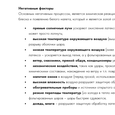
Негативные факторы
Основным негативным процессом, является химическая реакция
блеска и появлению белого налета, который и является золой о
прямые солнечные лучи
ускоряют окисление латекс
может просто лопнуть;
высокая температура окружающего воздуха
(выш
разрыву оболочки шара;
низкая температура окружающего воздуха
(ниже
латекса – ускоряется выход гелия, а у фольгированных 
ветер, сквозняки, прямой обдув, кондиционеры
у
механические воздействия,
таких как удары, проко
химическими составами, нахождение на ветру и т.п. пов
наличие озона
в воздухе (перед грозой, использова
высокая влажность
воздуха разрушает защитную об
обогревательные приборы
и источники открытого 
резкие перепады температур
(из холода в тепло н
фольгированных шаров – шары быстрее сдуваются;
дождь, влага
– разрушают защитную обработку лате