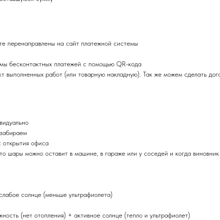
те перенаправлены на сайт платежной системы
емы бесконтактных платежей с помощью QR-кода
т выполненных работ (или товарную накладную). Так же можем сделать дог
ивидуально
 забираем
с открытия офиса
 то шары можно оставит в машине, в гараже или у соседей и когда виновник
 слабое солнце (меньше ультрафиолета)
ность (нет отопления) + активное солнце (тепло и ультрафиолет)