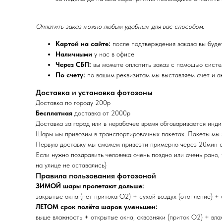
Оплатить заказ можно любым удобным для вас способом:
Картой на сайте:
после подтверждения заказа вы буде
Наличными
у нас в офисе
Через СБП:
вы можете оплатить заказ с помощью сист
По счету:
по вашим реквизитам мы выставляем счет и ак
Доставка и установка фотозоны
Доставка по городу 200р
Бесплатная
доставка от 2000р
Доставка за город или в нерабочее время обговаривается инд
Шары мы привозим в транспортировочных пакетах. Пакеты мы
Первую доставку мы сможем привезти примерно через 20мин 
Если нужно поздравить человека очень поздно или очень рано,
на улице не оставались)
Правила пользования фотозоной
ЗИМОЙ шары пролетают дольше:
закрытые окна (нет притока O2) + сухой воздух (отопление) +
ЛЕТОМ срок полёта шаров уменьшен:
выше влажность + открытые окна, сквозняки (приток O2) + влаж