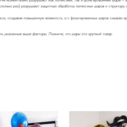
огня моментально разрушают как латексные, так и фольгированные шары – 
есколько раз) разрушают защитную обработку латексных шаров и структуру 
кса, создавая повышенную влажность, а с фольгированных шаров смываю кр
ь указанные выше факторы. Помните, что шары это хрупкий товар.