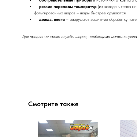
обогревательные приборы
и источники открытого 
резкие перепады температур
(из холода в тепло н
фольгированных шаров – шары быстрее сдуваются;
дождь, влага
– разрушают защитную обработку лате
Для продления срока службы шаров, необходимо минимизироват
Смотрите также