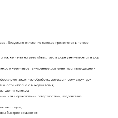
да . Визуально окисление латекса проявляется в потере
а так же из-за нагрева объем газа в шаре увеличивается и шар
екса и увеличивает внутреннее давление газа, приводящее к
еформирует защитную обработку латекса и саму структуру
тичности клапана с выходом гелия;
окисления латекса;
стрыми или шероховатыми поверхностями, воздействие
тексных шаров;
шары быстрее сдуваются;