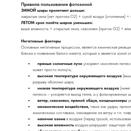
Правила пользования фотозоной
ЗИМОЙ шары пролетают дольше:
закрытые окна (нет притока O2) + сухой воздух (отопление) +
ЛЕТОМ срок полёта шаров уменьшен:
выше влажность + открытые окна, сквозняки (приток O2) + влаж
Негативные факторы
Основным негативным процессом, является химическая реакция
блеска и появлению белого налета, который и является золой о
прямые солнечные лучи
ускоряют окисление латекс
может просто лопнуть;
высокая температура окружающего воздуха
(выш
разрыву оболочки шара;
низкая температура окружающего воздуха
(ниже
латекса – ускоряется выход гелия, а у фольгированных 
ветер, сквозняки, прямой обдув, кондиционеры
у
механические воздействия,
таких как удары, проко
химическими составами, нахождение на ветру и т.п. пов
наличие озона
в воздухе (перед грозой, использова
высокая влажность
воздуха разрушает защитную об