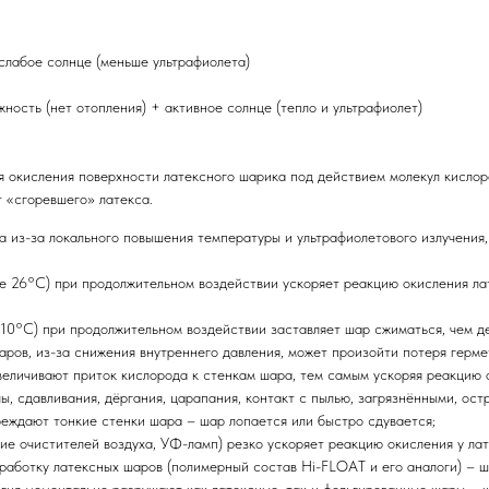
 слабое солнце (меньше ультрафиолета)
ность (нет отопления) + активное солнце (тепло и ультрафиолет)
 окисления поверхности латексного шарика под действием молекул кислоро
т «сгоревшего» латекса.
а из-за локального повышения температуры и ультрафиолетового излучения, 
е 26°C) при продолжительном воздействии ускоряет реакцию окисления лат
 10°C) при продолжительном воздействии заставляет шар сжиматься, чем д
шаров, из-за снижения внутреннего давления, может произойти потеря герме
величивают приток кислорода к стенкам шара, тем самым ускоряя реакцию 
лы, сдавливания, дёргания, царапания, контакт с пылью, загрязнёнными, о
реждают тонкие стенки шара – шар лопается или быстро сдувается;
ние очистителей воздуха, УФ-ламп) резко ускоряет реакцию окисления у ла
работку латексных шаров (полимерный состав Hi-FLOAT и его аналоги) – 