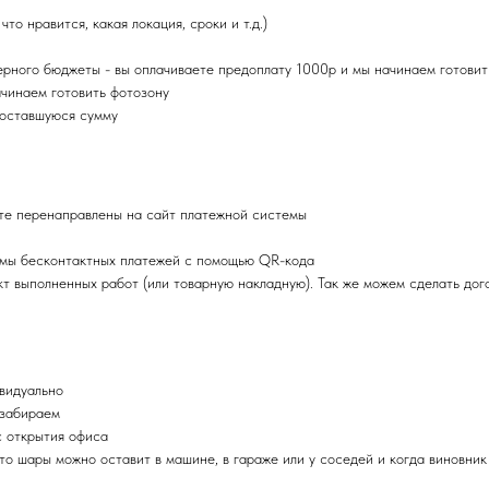
то нравится, какая локация, сроки и т.д.)
рного бюджеты - вы оплачиваете предоплату 1000р и мы начинаем готовит
чинаем готовить фотозону
 оставшуюся сумму
те перенаправлены на сайт платежной системы
емы бесконтактных платежей с помощью QR-кода
т выполненных работ (или товарную накладную). Так же можем сделать дог
ивидуально
 забираем
с открытия офиса
 то шары можно оставит в машине, в гараже или у соседей и когда виновник