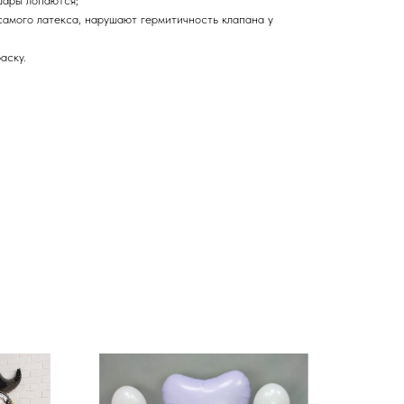
шары лопаются;
самого латекса, нарушают гермитичность клапана у
аску.