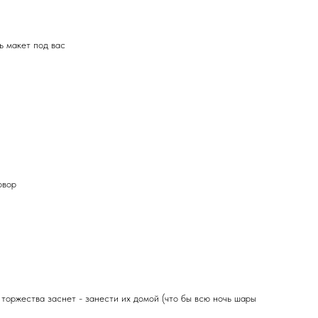
ь макет под вас
овор
 торжества заснет - занести их домой (что бы всю ночь шары