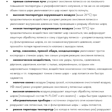
прямые солнечные лучи
ускоряют окисление латекса из-за локального
повышения температуры и ультрафиолетового излучения, а так же из-за нагрева
объем газа в шаре увеличивается и шар может просто лопнуть;
высокая температура окружающего воздуха
(выше 26°C) при
продолжительном воздействии ускоряет реакцию окисления латекса и
увеличивает внутреннее давление газа, приводящее к разрыву оболочки шара;
низкая температура окружающего воздуха
(ниже 10°C) при
продолжительном воздействии заставляет шар сжиматься, чем деформирует
защитную обработку латекса и саму структуру латекса – ускоряется выход гелия,
а у фольгированных шаров, из-за снижения внутреннего давления, может
произойти потеря герметичности клапана с выходом гелия;
ветер, сквозняки, прямой обдув, кондиционеры
увеличивают приток
кислорода к стенкам шара, тем самым ускоряя реакцию окисления латекса;
механические воздействия,
таких как удары, проколы, сдавливания,
дёргания, царапания, контакт с пылью, загрязнёнными, острыми или
шероховатыми поверхностями, воздействие химическими составами, нахождение
на ветру и т.п. повреждают тонкие стенки шара – шар лопается или быстро
сдувается;
наличие озона
в воздухе (перед грозой, использование очистителей воздуха,
УФ-ламп) резко ускоряет реакцию окисления у латексных шаров;
высокая влажность
воздуха разрушает защитную обработку латексных
шаров (полимерный состав Hi-FLOAT и его аналоги) – шары быстрее сдуваются;
обогревательные приборы
и источники открытого огня моментально
разрушают как латексные, так и фольгированные шары – шары лопаются;
резкие перепады температур
(из холода в тепло несколько раз) разрушают