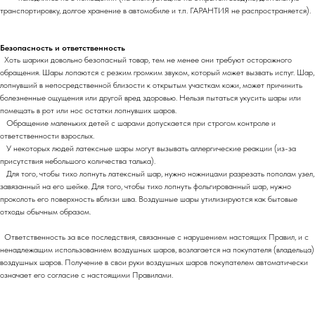
транспортировку, долгое хранение в автомобиле и т.п. ГАРАНТИЯ не распространяется).
Безопасность и ответственность
Хоть шарики довольно безопасный товар, тем не менее они требуют осторожного
обращения. Шары лопаются с резким громким звуком, который может вызвать испуг. Шар,
лопнувший в непосредственной близости к открытым участкам кожи, может причинить
болезненные ощущения или другой вред здоровью. Нельзя пытаться укусить шары или
помещать в рот или нос остатки лопнувших шаров.
Обращение маленьких детей с шарами допускается при строгом контроле и
ответственности взрослых.
У некоторых людей латексные шары могут вызывать аллергические реакции (из-за
присутствия небольшого количества талька).
Для того, чтобы тихо лопнуть латексный шар, нужно ножницами разрезать пополам узел,
завязанный на его шейке. Для того, чтобы тихо лопнуть фольгированный шар, нужно
проколоть его поверхность вблизи шва. Воздушные шары утилизируются как бытовые
отходы обычным образом.
Ответственность за все последствия, связанные с нарушением настоящих Правил, и с
ненадлежащим использованием воздушных шаров, возлагается на покупателя (владельца)
воздушных шаров. Получение в свои руки воздушных шаров покупателем автоматически
означает его согласие с настоящими Правилами.