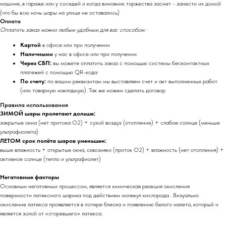
машине, в гараже или у соседей и когда виновник торжества заснет - занести их домой
(что бы всю ночь шары на улице не оставались)
Оплата
Оплатить заказ можно любым удобным для вас способом:
Картой
в офисе или при получении
Наличными
у нас в офисе или при получении
Через СБП:
вы можете оплатить заказ с помощью системы бесконтактных
платежей с помощью QR-кода
По счету:
по вашим реквизитам мы выставляем счет и акт выполненных работ
(или товарную накладную). Так же можем сделать договор
Правила использования
ЗИМОЙ шары пролетают дольше:
закрытые окна (нет притока O2) + сухой воздух (отопление) + слабое солнце (меньше
ультрафиолета)
ЛЕТОМ срок полёта шаров уменьшен:
выше влажность + открытые окна, сквозняки (приток O2) + влажность (нет отопления) +
активное солнце (тепло и ультрафиолет)
Негативные факторы
Основным негативным процессом, является химическая реакция окисления
поверхности латексного шарика под действием молекул кислорода . Визуально
окисление латекса проявляется в потере блеска и появлению белого налета, который и
является золой от «сгоревшего» латекса.