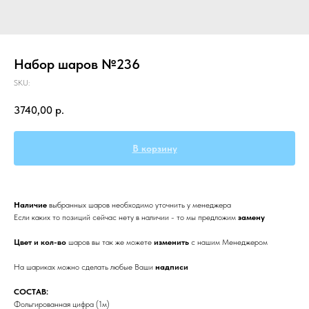
Набор шаров №236
SKU:
3740,00
р.
В корзину
Наличие
выбранных
шаров необходимо уточнить у менеджера
Если каких то позиций сейчас нету в наличии - то мы предложим
замену
Цвет и кол-во
шаров вы так же можете
изменить
с нашим Менеджером
На шариках можно сделать любые Ваши
надписи
СОСТАВ:
Фольгированная цифра (1м)