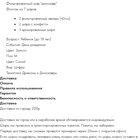
Фольгированный шар "динозавр"
Фонтан из 7 шаров:
2 фольгированные звезды (45см)
2 шара с конфетти
3 хромированных шара
Возраст: Ребенок (до 18 лет)
Событие: День рождение
Цвет: Золото
Пол: М
Цвет: Синий
Вид: Цифры
Тематика: Драконы и Динозавры
Доставка
Оплата
Правила использования
Гарантия
Безопасность и ответственность
Доставка
Доставка по городу 200р
Доставка за город или в нерабочее время обговаривается индивидуально
Шары мы привозим в транспортировочных пакетах. Пакеты мы забираем
Первую доставку мы сможем привезти примерно через 20мин с открытия офиса
Если нужно поздравить человека очень поздно или очень рано, то шары можно оставит в