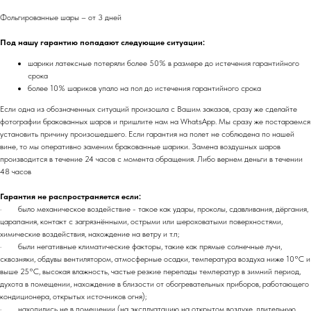
Фольгированные шары – от 3 дней
Под нашу гарантию попадают следующие ситуации:
шарики латексные потеряли более 50% в размере до истечения гарантийного
срока
более 10% шариков упало на пол до истечения гарантийного срока
Если одна из обозначенных ситуаций произошла с Вашим заказов, сразу же сделайте
фотографии бракованных шаров и пришлите нам на WhatsApp. Мы сразу же постараемся
установить причину произошедшего. Если гарантия на полет не соблюдена по нашей
вине, то мы оперативно заменим бракованные шарики. Замена воздушных шаров
производится в течение 24 часов с момента обращения. Либо вернем деньги в течении
48 часов
Гарантия не распространяется если:
· было механическое воздействие - такое как удары, проколы, сдавливания, дёргания,
царапания, контакт с загрязнёнными, острыми или шероховатыми поверхностями,
химические воздействия, нахождение на ветру и т.п;
· были негативные климатические факторы, такие как прямые солнечные лучи,
сквозняки, обдувы вентилятором, атмосферные осадки, температура воздуха ниже 10°C и
выше 25°C, высокая влажность, частые резкие перепады температур в зимний период,
духота в помещении, нахождение в близости от обогревательных приборов, работающего
кондиционера, открытых источников огня);
· находились не в помещении (на эксплуатацию на открытом воздухе, длительную