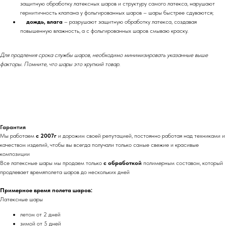
защитную обработку латексных шаров и структуру самого латекса, нарушают
гермитичность клапана у фольгированных шаров – шары быстрее сдуваются;
дождь, влага
– разрушают защитную обработку латекса, создавая
повышенную влажность, а с фольгированных шаров смываю краску.
Для продления срока службы шаров, необходимо минимизировать указанные выше
факторы. Помните, что шары это хрупкий товар.
Гарантия
Мы работаем
с 2007г
и дорожим своей репутацией, постоянно работая над техниками и
качеством изделий, чтобы вы всегда получали только самые свежие и красивые
композиции
Все латексные шары мы продаем только
с обработкой
полимерным составом, который
продлевает времяполета шаров до нескольких дней
Примерное время полета шаров:
Латексные шары
летом от 2 дней
зимой от 5 дней