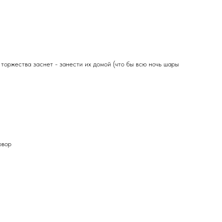
 торжества заснет - занести их домой (что бы всю ночь шары
овор