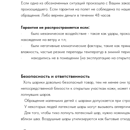
Если одна из обозначенных ситуаций произошла с Вашим зака
произошедшего. Если гарантия на полет не соблюдена по наше
обращения. Либо вернем деньги в течении 48 часов
Гарантия не распространяется если:
· было механическое воздействие - такое как удары, проколы
нахождение на ветру и т.п;
· были негативные климатические факторы, такие как прямые
влажность, частые резкие перепады температур в зимний перио
· находились не в помещении (на эксплуатацию на открытом 
Безопасность и ответственность
Хоть шарики довольно безопасный товар, тем не менее они тр
непосредственной близости к открытым участкам кожи, может 
лопнувших шаров.
Обращение маленьких детей с шарами допускается при строг
У некоторых людей латексные шары могут вызывать аллергичес
Для того, чтобы тихо лопнуть латексный шар, нужно ножницами
вблизи шва. Воздушные шары утилизируются как бытовые отхо