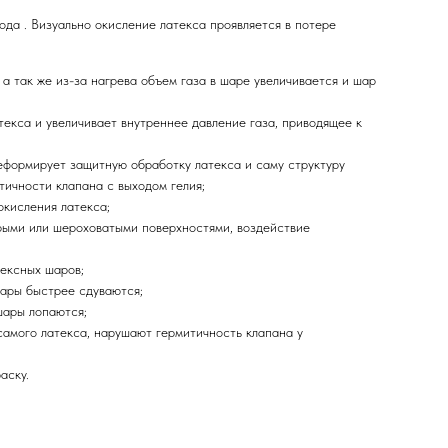
да . Визуально окисление латекса проявляется в потере
а так же из-за нагрева объем газа в шаре увеличивается и шар
екса и увеличивает внутреннее давление газа, приводящее к
еформирует защитную обработку латекса и саму структуру
тичности клапана с выходом гелия;
окисления латекса;
стрыми или шероховатыми поверхностями, воздействие
тексных шаров;
шары быстрее сдуваются;
шары лопаются;
самого латекса, нарушают гермитичность клапана у
аску.