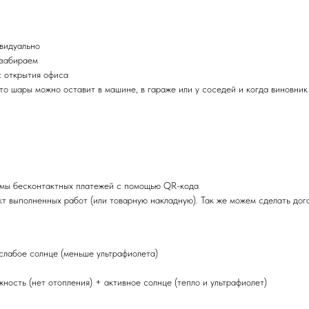
ивидуально
 забираем
с открытия офиса
 то шары можно оставит в машине, в гараже или у соседей и когда виновник
емы бесконтактных платежей с помощью QR-кода
т выполненных работ (или товарную накладную). Так же можем сделать дог
 слабое солнце (меньше ультрафиолета)
ность (нет отопления) + активное солнце (тепло и ультрафиолет)