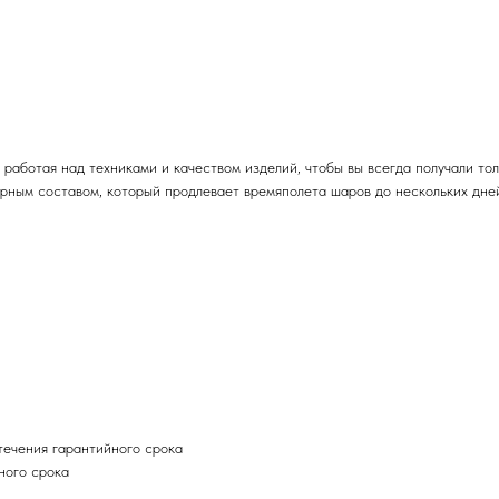
работая над техниками и качеством изделий, чтобы вы всегда получали то
ным составом, который продлевает времяполета шаров до нескольких дне
течения гарантийного срока
ного срока