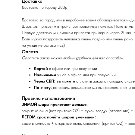
Доставка
Доставка по городу 200р
Доставка за город или в нерабочее время обговаривается инд
Шары мы привозим в транспортировочных пакетах. Пакеты мы
Первую доставку мы сможем привезти примерно через 20мин 
Если нужно поздравить человека очень поздно или очень рано,
на улице не оставались)
Оплата
Оплатить заказ можно любым удобным для вас способом:
Картой
в офисе или при получении
Наличными
у нас в офисе или при получении
Через СБП:
вы можете оплатить заказ с помощью сист
По счету:
по вашим реквизитам мы выставляем счет и ак
Правила использования
ЗИМОЙ шары пролетают дольше:
закрытые окна (нет притока O2) + сухой воздух (отопление) +
ЛЕТОМ срок полёта шаров уменьшен:
выше влажность + открытые окна, сквозняки (приток O2) + влаж