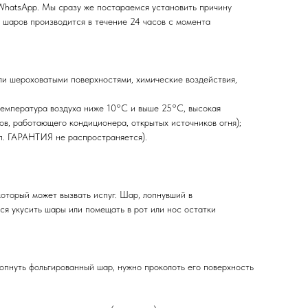
WhatsApp. Мы сразу же постараемся установить причину
 шаров производится в течение 24 часов с момента
ли шероховатыми поверхностями, химические воздействия,
температура воздуха ниже 10°C и выше 25°C, высокая
ов, работающего кондиционера, открытых источников огня);
п. ГАРАНТИЯ не распространяется).
оторый может вызвать испуг. Шар, лопнувший в
ся укусить шары или помещать в рот или нос остатки
лопнуть фольгированный шар, нужно проколоть его поверхность