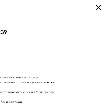
239
одимо уточнить у менеджера
у в наличии - то мы предложим
замену
можете
изменить
с нашим Менеджером
е Ваши
надписи