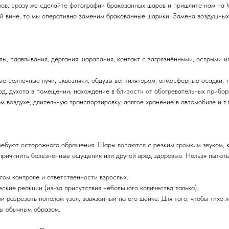
зов, сразу же сделайте фотографии бракованных шаров и пришлите нам на 
й вине, то мы оперативно заменим бракованные шарики. Замена воздушных
, сдавливания, дёргания, царапания, контакт с загрязнёнными, острыми и
 солнечные лучи, сквозняки, обдувы вентилятором, атмосферные осадки, 
д, духота в помещении, нахождение в близости от обогревательных прибор
воздухе, длительную транспортировку, долгое хранение в автомобиле и т.
ебуют осторожного обращения. Шары лопаются с резким громким звуком, к
причинить болезненные ощущения или другой вред здоровью. Нельзя пытать
ом контроле и ответственности взрослых.
кие реакции (из-за присутствия небольшого количества талька).
 разрезать пополам узел, завязанный на его шейке. Для того, чтобы тихо 
ды обычным образом.