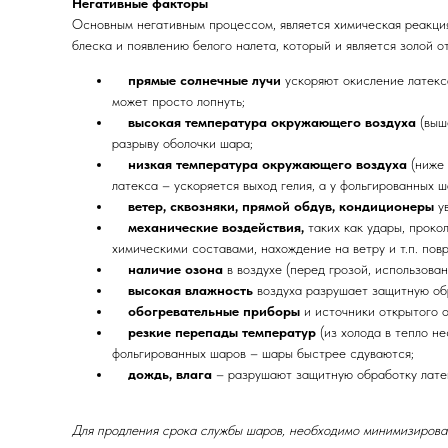
Негативные факторы
Основным негативным процессом, является химическая реакция
блеска и появлению белого налета, который и является золой о
прямые солнечные лучи
ускоряют окисление латекс
может просто лопнуть;
высокая температура окружающего воздуха
(выш
разрыву оболочки шара;
низкая температура окружающего воздуха
(ниже
латекса – ускоряется выход гелия, а у фольгированных 
ветер, сквозняки, прямой обдув, кондиционеры
у
механические воздействия,
таких как удары, проко
химическими составами, нахождение на ветру и т.п. пов
наличие озона
в воздухе (перед грозой, использова
высокая влажность
воздуха разрушает защитную об
обогревательные приборы
и источники открытого 
резкие перепады температур
(из холода в тепло н
фольгированных шаров – шары быстрее сдуваются;
дождь, влага
– разрушают защитную обработку лате
Для продления срока службы шаров, необходимо минимизироват