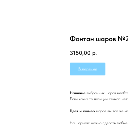
Фонтан шаров №
3180,00
р.
В корзину
Наличие
выбранных
шаров необх
Если каких то позиций сейчас нет
Цвет и кол-во
шаров вы так же 
На шариках можно сделать любы