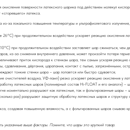
 окисления поверхности латексного шарика под действием молекул кислоро
т «сгоревшего» латекса.
а из-за локального повышения температуры и ультрафиолетового излучения, 
е 26°C) при продолжительном воздействии ускоряет реакцию окисления лат
 10°C) при продолжительном воздействии заставляет шар сжиматься, чем д
шаров, из-за снижения внутреннего давления, может произойти потеря герме
величивают приток кислорода к стенкам шара, тем самым ускоряя реакцию 
лы, сдавливания, дёргания, царапания, контакт с пылью, загрязнёнными, о
реждают тонкие стенки шара – шар лопается или быстро сдувается;
ние очистителей воздуха, УФ-ламп) резко ускоряет реакцию окисления у ла
работку латексных шаров (полимерный состав Hi-FLOAT и его аналоги) – 
огня моментально разрушают как латексные, так и фольгированные шары – 
есколько раз) разрушают защитную обработку латексных шаров и структуру 
кса, создавая повышенную влажность, а с фольгированных шаров смываю кр
ь указанные выше факторы. Помните, что шары это хрупкий товар.