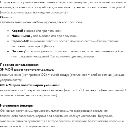
Если нужно поздравить человека очень поздно или очень рано, то шары можно оставит в
машине, в гараже или у соседей и когда виновник торжества заснет - занести их домой
(что бы всю ночь шары на улице не оставались)
Оплата
Оплатить заказ можно любым удобным для вас способом:
Картой
в офисе или при получении
Наличными
у нас в офисе или при получении
Через СБП:
вы можете оплатить заказ с помощью системы бесконтактных
платежей с помощью QR-кода
По счету:
по вашим реквизитам мы выставляем счет и акт выполненных работ
(или товарную накладную). Так же можем сделать договор
Правила использования
ЗИМОЙ шары пролетают дольше:
закрытые окна (нет притока O2) + сухой воздух (отопление) + слабое солнце (меньше
ультрафиолета)
ЛЕТОМ срок полёта шаров уменьшен:
выше влажность + открытые окна, сквозняки (приток O2) + влажность (нет отопления) +
активное солнце (тепло и ультрафиолет)
Негативные факторы
Основным негативным процессом, является химическая реакция окисления
поверхности латексного шарика под действием молекул кислорода . Визуально
окисление латекса проявляется в потере блеска и появлению белого налета, который и
является золой от «сгоревшего» латекса.