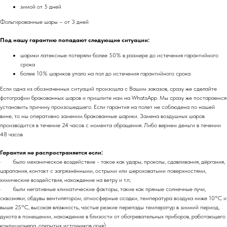
зимой от 5 дней
Фольгированные шары – от 3 дней
Под нашу гарантию попадают следующие ситуации:
шарики латексные потеряли более 50% в размере до истечения гарантийного
срока
более 10% шариков упало на пол до истечения гарантийного срока
Если одна из обозначенных ситуаций произошла с Вашим заказов, сразу же сделайте
фотографии бракованных шаров и пришлите нам на WhatsApp. Мы сразу же постараемся
установить причину произошедшего. Если гарантия на полет не соблюдена по нашей
вине, то мы оперативно заменим бракованные шарики. Замена воздушных шаров
производится в течение 24 часов с момента обращения. Либо вернем деньги в течении
48 часов
Гарантия не распространяется если:
· было механическое воздействие - такое как удары, проколы, сдавливания, дёргания,
царапания, контакт с загрязнёнными, острыми или шероховатыми поверхностями,
химические воздействия, нахождение на ветру и т.п;
· были негативные климатические факторы, такие как прямые солнечные лучи,
сквозняки, обдувы вентилятором, атмосферные осадки, температура воздуха ниже 10°C и
выше 25°C, высокая влажность, частые резкие перепады температур в зимний период,
духота в помещении, нахождение в близости от обогревательных приборов, работающего
кондиционера, открытых источников огня);