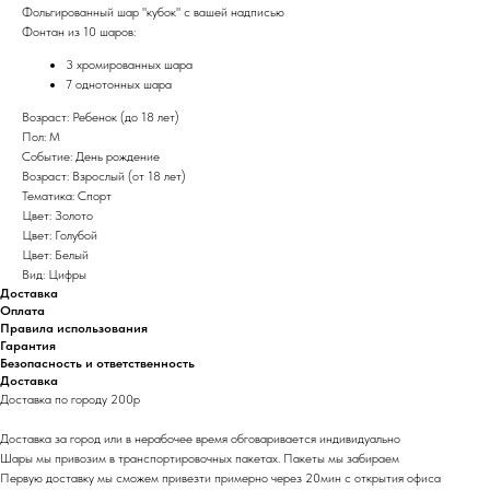
Фольгированный шар "кубок" с вашей надписью
Фонтан из 10 шаров:
3 хромированных шара
7 однотонных шара
Возраст: Ребенок (до 18 лет)
Пол: М
Событие: День рождение
Возраст: Взрослый (от 18 лет)
Тематика: Спорт
Цвет: Золото
Цвет: Голубой
Цвет: Белый
Вид: Цифры
Доставка
Оплата
Правила использования
Гарантия
Безопасность и ответственность
Доставка
Доставка по городу 200р
Доставка за город или в нерабочее время обговаривается индивидуально
Шары мы привозим в транспортировочных пакетах. Пакеты мы забираем
Первую доставку мы сможем привезти примерно через 20мин с открытия офиса