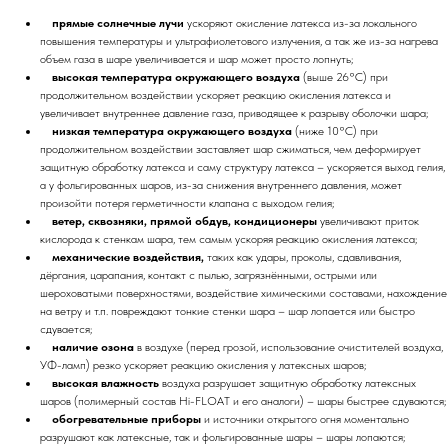
прямые солнечные лучи
ускоряют окисление латекса из-за локального
повышения температуры и ультрафиолетового излучения, а так же из-за нагрева
объем газа в шаре увеличивается и шар может просто лопнуть;
высокая температура окружающего воздуха
(выше 26°C) при
продолжительном воздействии ускоряет реакцию окисления латекса и
увеличивает внутреннее давление газа, приводящее к разрыву оболочки шара;
низкая температура окружающего воздуха
(ниже 10°C) при
продолжительном воздействии заставляет шар сжиматься, чем деформирует
защитную обработку латекса и саму структуру латекса – ускоряется выход гелия,
а у фольгированных шаров, из-за снижения внутреннего давления, может
произойти потеря герметичности клапана с выходом гелия;
ветер, сквозняки, прямой обдув, кондиционеры
увеличивают приток
кислорода к стенкам шара, тем самым ускоряя реакцию окисления латекса;
механические воздействия,
таких как удары, проколы, сдавливания,
дёргания, царапания, контакт с пылью, загрязнёнными, острыми или
шероховатыми поверхностями, воздействие химическими составами, нахождение
на ветру и т.п. повреждают тонкие стенки шара – шар лопается или быстро
сдувается;
наличие озона
в воздухе (перед грозой, использование очистителей воздуха,
УФ-ламп) резко ускоряет реакцию окисления у латексных шаров;
высокая влажность
воздуха разрушает защитную обработку латексных
шаров (полимерный состав Hi-FLOAT и его аналоги) – шары быстрее сдуваются;
обогревательные приборы
и источники открытого огня моментально
разрушают как латексные, так и фольгированные шары – шары лопаются;