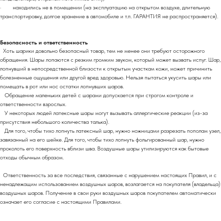
· находились не в помещении (на эксплуатацию на открытом воздухе, длительную
транспортировку, долгое хранение в автомобиле и т.п. ГАРАНТИЯ не распространяется).
Безопасность и ответственность
Хоть шарики довольно безопасный товар, тем не менее они требуют осторожного
обращения. Шары лопаются с резким громким звуком, который может вызвать испуг. Шар,
лопнувший в непосредственной близости к открытым участкам кожи, может причинить
болезненные ощущения или другой вред здоровью. Нельзя пытаться укусить шары или
помещать в рот или нос остатки лопнувших шаров.
Обращение маленьких детей с шарами допускается при строгом контроле и
ответственности взрослых.
У некоторых людей латексные шары могут вызывать аллергические реакции (из-за
присутствия небольшого количества талька).
Для того, чтобы тихо лопнуть латексный шар, нужно ножницами разрезать пополам узел,
завязанный на его шейке. Для того, чтобы тихо лопнуть фольгированный шар, нужно
проколоть его поверхность вблизи шва. Воздушные шары утилизируются как бытовые
отходы обычным образом.
Ответственность за все последствия, связанные с нарушением настоящих Правил, и с
ненадлежащим использованием воздушных шаров, возлагается на покупателя (владельца)
воздушных шаров. Получение в свои руки воздушных шаров покупателем автоматически
означает его согласие с настоящими Правилами.