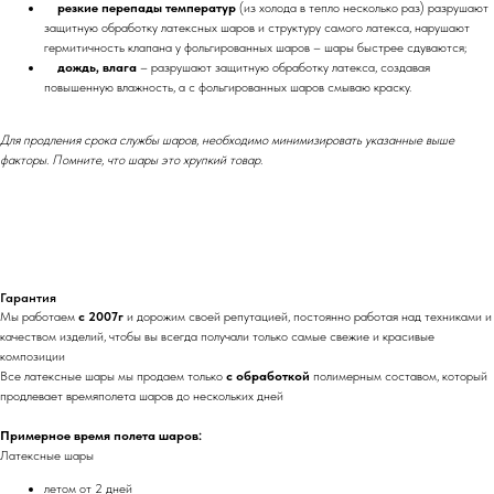
резкие перепады температур
(из холода в тепло несколько раз) разрушают
защитную обработку латексных шаров и структуру самого латекса, нарушают
гермитичность клапана у фольгированных шаров – шары быстрее сдуваются;
дождь, влага
– разрушают защитную обработку латекса, создавая
повышенную влажность, а с фольгированных шаров смываю краску.
Для продления срока службы шаров, необходимо минимизировать указанные выше
факторы. Помните, что шары это хрупкий товар.
Гарантия
Мы работаем
с 2007г
и дорожим своей репутацией, постоянно работая над техниками и
качеством изделий, чтобы вы всегда получали только самые свежие и красивые
композиции
Все латексные шары мы продаем только
с обработкой
полимерным составом, который
продлевает времяполета шаров до нескольких дней
Примерное время полета шаров:
Латексные шары
летом от 2 дней