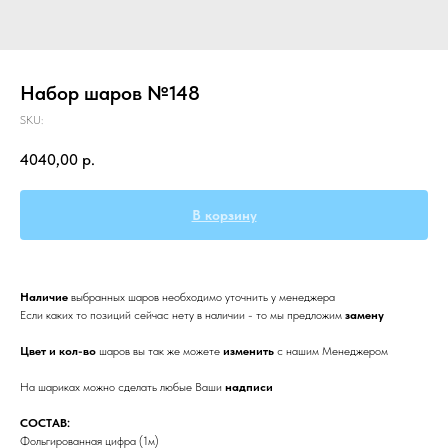
Набор шаров №148
SKU:
4040,00
р.
В корзину
Наличие
выбранных
шаров необходимо уточнить у менеджера
Если каких то позиций сейчас нету в наличии - то мы предложим
замену
Цвет и кол-во
шаров вы так же можете
изменить
с нашим Менеджером
На шариках можно сделать любые Ваши
надписи
СОСТАВ:
Фольгированная цифра (1м)