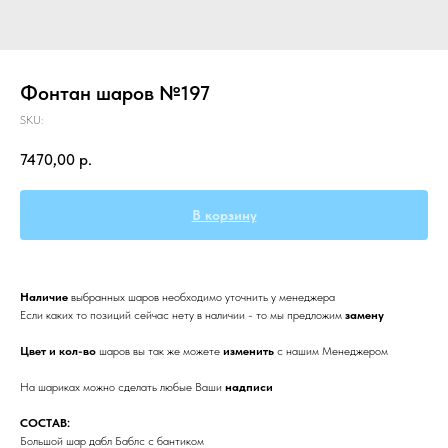
Фонтан шаров №197
SKU:
7470,00
р.
В корзину
Наличие
выбранных
шаров необходимо уточнить у менеджера
Если каких то позиций сейчас нету в наличии - то мы предложим
замену
Цвет и кол-во
шаров вы так же можете
изменить
с нашим Менеджером
На шариках можно сделать любые Ваши
надписи
СОСТАВ:
Большой шар дабл Баблс с бантиком