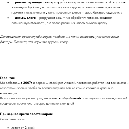
резкие перепады температур
(из холода в тепло несколько раз) разрушают
защитную обработку латексных шаров и структуру самого латекса, нарушают
гермитичность клапана у фольгированных шаров – шары быстрее сдуваются;
дождь, влага
– разрушают защитную обработку латекса, создавая
повышенную влажность, а с фольгированных шаров смываю краску.
Для продления срока службы шаров, необходимо минимизировать указанные выше
факторы. Помните, что шары это хрупкий товар.
Гарантия
Мы работаем
с 2007г
и дорожим своей репутацией, постоянно работая над техниками и
качеством изделий, чтобы вы всегда получали только самые свежие и красивые
композиции
Все латексные шары мы продаем только
с обработкой
полимерным составом, который
продлевает времяполета шаров до нескольких дней
Примерное время полета шаров:
Латексные шары
летом от 2 дней