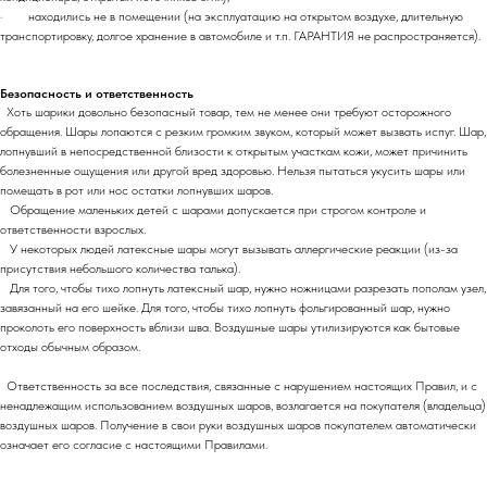
· находились не в помещении (на эксплуатацию на открытом воздухе, длительную
транспортировку, долгое хранение в автомобиле и т.п. ГАРАНТИЯ не распространяется).
Безопасность и ответственность
Хоть шарики довольно безопасный товар, тем не менее они требуют осторожного
обращения. Шары лопаются с резким громким звуком, который может вызвать испуг. Шар,
лопнувший в непосредственной близости к открытым участкам кожи, может причинить
болезненные ощущения или другой вред здоровью. Нельзя пытаться укусить шары или
помещать в рот или нос остатки лопнувших шаров.
Обращение маленьких детей с шарами допускается при строгом контроле и
ответственности взрослых.
У некоторых людей латексные шары могут вызывать аллергические реакции (из-за
присутствия небольшого количества талька).
Для того, чтобы тихо лопнуть латексный шар, нужно ножницами разрезать пополам узел,
завязанный на его шейке. Для того, чтобы тихо лопнуть фольгированный шар, нужно
проколоть его поверхность вблизи шва. Воздушные шары утилизируются как бытовые
отходы обычным образом.
Ответственность за все последствия, связанные с нарушением настоящих Правил, и с
ненадлежащим использованием воздушных шаров, возлагается на покупателя (владельца)
воздушных шаров. Получение в свои руки воздушных шаров покупателем автоматически
означает его согласие с настоящими Правилами.