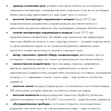
прямые солнечные лучи
ускоряют окисление латекса из-за локального
повышения температуры и ультрафиолетового излучения, а так же из-за нагрева
объем газа в шаре увеличивается и шар может просто лопнуть;
высокая температура окружающего воздуха
(выше 26°C) при
продолжительном воздействии ускоряет реакцию окисления латекса и
увеличивает внутреннее давление газа, приводящее к разрыву оболочки шара;
низкая температура окружающего воздуха
(ниже 10°C) при
продолжительном воздействии заставляет шар сжиматься, чем деформирует
защитную обработку латекса и саму структуру латекса – ускоряется выход гелия,
а у фольгированных шаров, из-за снижения внутреннего давления, может
произойти потеря герметичности клапана с выходом гелия;
ветер, сквозняки, прямой обдув, кондиционеры
увеличивают приток
кислорода к стенкам шара, тем самым ускоряя реакцию окисления латекса;
механические воздействия,
таких как удары, проколы, сдавливания,
дёргания, царапания, контакт с пылью, загрязнёнными, острыми или
шероховатыми поверхностями, воздействие химическими составами, нахождение
на ветру и т.п. повреждают тонкие стенки шара – шар лопается или быстро
сдувается;
наличие озона
в воздухе (перед грозой, использование очистителей воздуха,
УФ-ламп) резко ускоряет реакцию окисления у латексных шаров;
высокая влажность
воздуха разрушает защитную обработку латексных
шаров (полимерный состав Hi-FLOAT и его аналоги) – шары быстрее сдуваются;
обогревательные приборы
и источники открытого огня моментально
разрушают как латексные, так и фольгированные шары – шары лопаются;