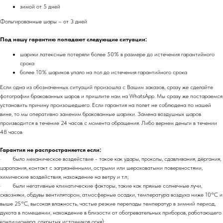
зимой от 5 дней
Фольгированные шары – от 3 дней
Под нашу гарантию попадают следующие ситуации:
шарики латексные потеряли более 50% в размере до истечения гарантийного
срока
более 10% шариков упало на пол до истечения гарантийного срока
Если одна из обозначенных ситуаций произошла с Вашим заказов, сразу же сделайте
фотографии бракованных шаров и пришлите нам на WhatsApp. Мы сразу же постараемся
установить причину произошедшего. Если гарантия на полет не соблюдена по нашей
вине, то мы оперативно заменим бракованные шарики. Замена воздушных шаров
производится в течение 24 часов с момента обращения. Либо вернем деньги в течении
48 часов
Гарантия не распространяется если:
· было механическое воздействие - такое как удары, проколы, сдавливания, дёргания,
царапания, контакт с загрязнёнными, острыми или шероховатыми поверхностями,
химические воздействия, нахождение на ветру и т.п;
· были негативные климатические факторы, такие как прямые солнечные лучи,
сквозняки, обдувы вентилятором, атмосферные осадки, температура воздуха ниже 10°C и
выше 25°C, высокая влажность, частые резкие перепады температур в зимний период,
духота в помещении, нахождение в близости от обогревательных приборов, работающего
кондиционера, открытых источников огня);