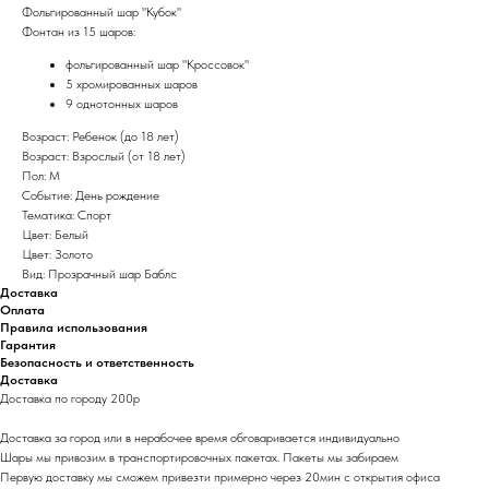
Фольгированный шар "Кубок"
Фонтан из 15 шаров:
фольгированный шар "Кроссовок"
5 хромированных шаров
9 однотонных шаров
Возраст: Ребенок (до 18 лет)
Возраст: Взрослый (от 18 лет)
Пол: М
Событие: День рождение
Тематика: Спорт
Цвет: Белый
Цвет: Золото
Вид: Прозрачный шар Баблс
Доставка
Оплата
Правила использования
Гарантия
Безопасность и ответственность
Доставка
Доставка по городу 200р
Доставка за город или в нерабочее время обговаривается индивидуально
Шары мы привозим в транспортировочных пакетах. Пакеты мы забираем
Первую доставку мы сможем привезти примерно через 20мин с открытия офиса