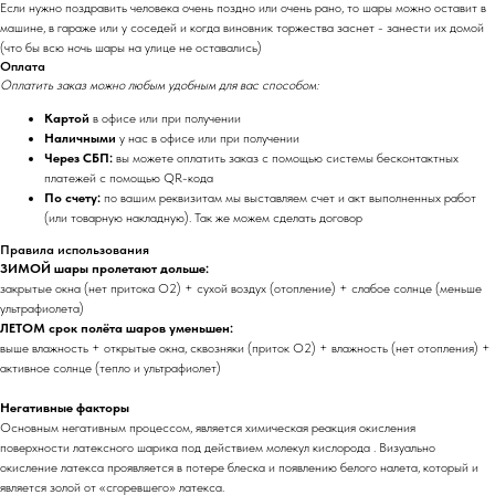
Если нужно поздравить человека очень поздно или очень рано, то шары можно оставит в
машине, в гараже или у соседей и когда виновник торжества заснет - занести их домой
(что бы всю ночь шары на улице не оставались)
Оплата
Оплатить заказ можно любым удобным для вас способом:
Картой
в офисе или при получении
Наличными
у нас в офисе или при получении
Через СБП:
вы можете оплатить заказ с помощью системы бесконтактных
платежей с помощью QR-кода
По счету:
по вашим реквизитам мы выставляем счет и акт выполненных работ
(или товарную накладную). Так же можем сделать договор
Правила использования
ЗИМОЙ шары пролетают дольше:
закрытые окна (нет притока O2) + сухой воздух (отопление) + слабое солнце (меньше
ультрафиолета)
ЛЕТОМ срок полёта шаров уменьшен:
выше влажность + открытые окна, сквозняки (приток O2) + влажность (нет отопления) +
активное солнце (тепло и ультрафиолет)
Негативные факторы
Основным негативным процессом, является химическая реакция окисления
поверхности латексного шарика под действием молекул кислорода . Визуально
окисление латекса проявляется в потере блеска и появлению белого налета, который и
является золой от «сгоревшего» латекса.