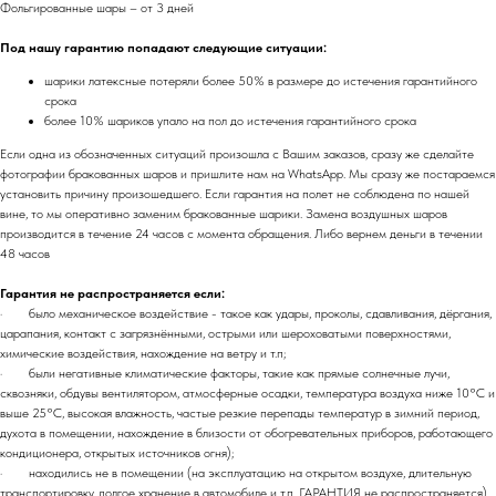
Фольгированные шары – от 3 дней
Под нашу гарантию попадают следующие ситуации:
шарики латексные потеряли более 50% в размере до истечения гарантийного
срока
более 10% шариков упало на пол до истечения гарантийного срока
Если одна из обозначенных ситуаций произошла с Вашим заказов, сразу же сделайте
фотографии бракованных шаров и пришлите нам на WhatsApp. Мы сразу же постараемся
установить причину произошедшего. Если гарантия на полет не соблюдена по нашей
вине, то мы оперативно заменим бракованные шарики. Замена воздушных шаров
производится в течение 24 часов с момента обращения. Либо вернем деньги в течении
48 часов
Гарантия не распространяется если:
· было механическое воздействие - такое как удары, проколы, сдавливания, дёргания,
царапания, контакт с загрязнёнными, острыми или шероховатыми поверхностями,
химические воздействия, нахождение на ветру и т.п;
· были негативные климатические факторы, такие как прямые солнечные лучи,
сквозняки, обдувы вентилятором, атмосферные осадки, температура воздуха ниже 10°C и
выше 25°C, высокая влажность, частые резкие перепады температур в зимний период,
духота в помещении, нахождение в близости от обогревательных приборов, работающего
кондиционера, открытых источников огня);
· находились не в помещении (на эксплуатацию на открытом воздухе, длительную
транспортировку, долгое хранение в автомобиле и т.п. ГАРАНТИЯ не распространяется).