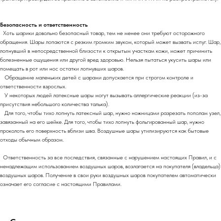
Безопасность и ответственность
Хоть шарики довольно безопасный товар, тем не менее они требуют осторожного
обращения. Шары лопаются с резким громким звуком, который может вызвать испуг. Шар,
лопнувший в непосредственной близости к открытым участкам кожи, может причинить
болезненные ощущения или другой вред здоровью. Нельзя пытаться укусить шары или
помещать в рот или нос остатки лопнувших шаров.
Обращение маленьких детей с шарами допускается при строгом контроле и
ответственности взрослых.
У некоторых людей латексные шары могут вызывать аллергические реакции (из-за
присутствия небольшого количества талька).
Для того, чтобы тихо лопнуть латексный шар, нужно ножницами разрезать пополам узел,
завязанный на его шейке. Для того, чтобы тихо лопнуть фольгированный шар, нужно
проколоть его поверхность вблизи шва. Воздушные шары утилизируются как бытовые
отходы обычным образом.
Ответственность за все последствия, связанные с нарушением настоящих Правил, и с
ненадлежащим использованием воздушных шаров, возлагается на покупателя (владельца)
воздушных шаров. Получение в свои руки воздушных шаров покупателем автоматически
означает его согласие с настоящими Правилами.