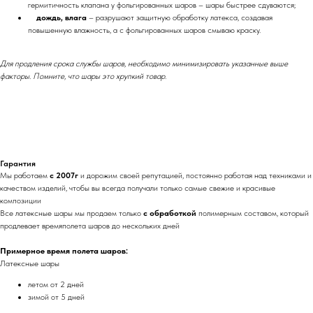
гермитичность клапана у фольгированных шаров – шары быстрее сдуваются;
дождь, влага
– разрушают защитную обработку латекса, создавая
повышенную влажность, а с фольгированных шаров смываю краску.
Для продления срока службы шаров, необходимо минимизировать указанные выше
факторы. Помните, что шары это хрупкий товар.
Гарантия
Мы работаем
с 2007г
и дорожим своей репутацией, постоянно работая над техниками и
качеством изделий, чтобы вы всегда получали только самые свежие и красивые
композиции
Все латексные шары мы продаем только
с обработкой
полимерным составом, который
продлевает времяполета шаров до нескольких дней
Примерное время полета шаров:
Латексные шары
летом от 2 дней
зимой от 5 дней