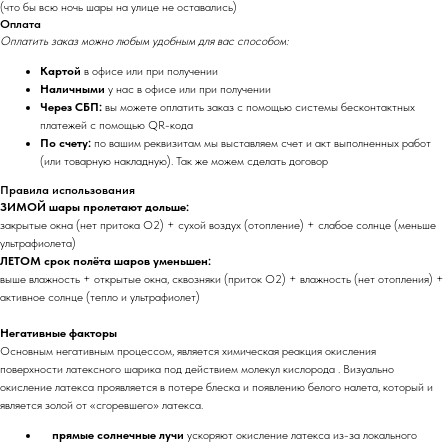
(что бы всю ночь шары на улице не оставались)
Оплата
Оплатить заказ можно любым удобным для вас способом:
Картой
в офисе или при получении
Наличными
у нас в офисе или при получении
Через СБП:
вы можете оплатить заказ с помощью системы бесконтактных
платежей с помощью QR-кода
По счету:
по вашим реквизитам мы выставляем счет и акт выполненных работ
(или товарную накладную). Так же можем сделать договор
Правила использования
ЗИМОЙ шары пролетают дольше:
закрытые окна (нет притока O2) + сухой воздух (отопление) + слабое солнце (меньше
ультрафиолета)
ЛЕТОМ срок полёта шаров уменьшен:
выше влажность + открытые окна, сквозняки (приток O2) + влажность (нет отопления) +
активное солнце (тепло и ультрафиолет)
Негативные факторы
Основным негативным процессом, является химическая реакция окисления
поверхности латексного шарика под действием молекул кислорода . Визуально
окисление латекса проявляется в потере блеска и появлению белого налета, который и
является золой от «сгоревшего» латекса.
прямые солнечные лучи
ускоряют окисление латекса из-за локального