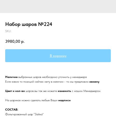
Набор шаров №224
SKU:
3980,00
р.
В корзину
Наличие
выбранных
шаров необходимо уточнить у менеджера
Если каких то позиций сейчас нету в наличии - то мы предложим
замену
Цвет и кол-во
шаров вы так же можете
изменить
с нашим Менеджером
На шариках можно сделать любые Ваши
надписи
СОСТАВ:
Фольгированный шар "Зайка"