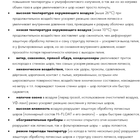
повышения температуры и ультрафиолетового излучения, а так же из-за нагрева
объем газа в шаре увеличивается и шар может просто лопнуть;
высокая температура окружающего воздуха
(выше 26°C) при
продолжительном воздействии ускоряет реакцию окисления латекса и
увеличивает внутреннее давление газа, приводящее к разрыву оболочки шара;
низкая температура окружающего воздуха
(ниже 10°C) при
продолжительном воздействии заставляет шар сжиматься, чем деформирует
защитную обработку латекса и саму структуру латекса – ускоряется выход гелия,
а у фольгированных шаров, из-за снижения внутреннего давления, может
произойти потеря герметичности клапана с выходом гелия;
ветер, сквозняки, прямой обдув, кондиционеры
увеличивают приток
кислорода к стенкам шара, тем самым ускоряя реакцию окисления латекса;
механические воздействия,
таких как удары, проколы, сдавливания,
дёргания, царапания, контакт с пылью, загрязнёнными, острыми или
шероховатыми поверхностями, воздействие химическими составами, нахождение
на ветру и т.п. повреждают тонкие стенки шара – шар лопается или быстро
сдувается;
наличие озона
в воздухе (перед грозой, использование очистителей воздуха,
УФ-ламп) резко ускоряет реакцию окисления у латексных шаров;
высокая влажность
воздуха разрушает защитную обработку латексных
шаров (полимерный состав Hi-FLOAT и его аналоги) – шары быстрее сдуваются;
обогревательные приборы
и источники открытого огня моментально
разрушают как латексные, так и фольгированные шары – шары лопаются;
резкие перепады температур
(из холода в тепло несколько раз) разрушают
защитную обработку латексных шаров и структуру самого латекса, нарушают