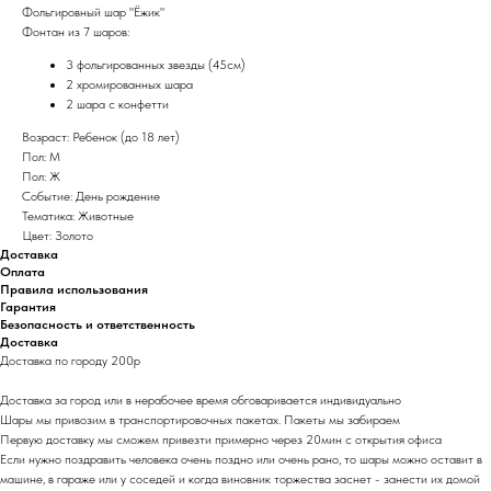
Фольгировный шар "Ёжик"
Фонтан из 7 шаров:
3 фольгированных звезды (45см)
2 хромированных шара
2 шара с конфетти
Возраст: Ребенок (до 18 лет)
Пол: М
Пол: Ж
Событие: День рождение
Тематика: Животные
Цвет: Золото
Доставка
Оплата
Правила использования
Гарантия
Безопасность и ответственность
Доставка
Доставка по городу 200р
Доставка за город или в нерабочее время обговаривается индивидуально
Шары мы привозим в транспортировочных пакетах. Пакеты мы забираем
Первую доставку мы сможем привезти примерно через 20мин с открытия офиса
Если нужно поздравить человека очень поздно или очень рано, то шары можно оставит в
машине, в гараже или у соседей и когда виновник торжества заснет - занести их домой