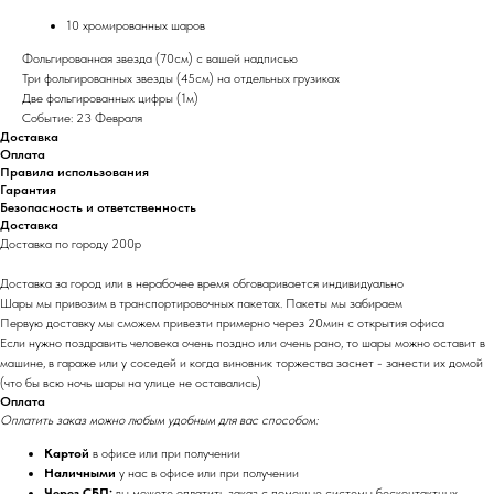
10 хромированных шаров
Фольгированная звезда (70см) с вашей надписью
Три фольгированных звезды (45см) на отдельных грузиках
Две фольгированных цифры (1м)
Событие: 23 Февраля
Доставка
Оплата
Правила использования
Гарантия
Безопасность и ответственность
Доставка
Доставка по городу 200р
Доставка за город или в нерабочее время обговаривается индивидуально
Шары мы привозим в транспортировочных пакетах. Пакеты мы забираем
Первую доставку мы сможем привезти примерно через 20мин с открытия офиса
Если нужно поздравить человека очень поздно или очень рано, то шары можно оставит в
машине, в гараже или у соседей и когда виновник торжества заснет - занести их домой
(что бы всю ночь шары на улице не оставались)
Оплата
Оплатить заказ можно любым удобным для вас способом:
Картой
в офисе или при получении
Наличными
у нас в офисе или при получении
Через СБП:
вы можете оплатить заказ с помощью системы бесконтактных