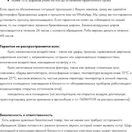
более 10% шариков упало на пол до истечения гарантийного срока
Если одна из обозначенных ситуаций произошла с Вашим заказов, сразу же сделайте
фотографии бракованных шаров и пришлите нам на WhatsApp. Мы сразу же постараемся
установить причину произошедшего. Если гарантия на полет не соблюдена по нашей
вине, то мы оперативно заменим бракованные шарики. Замена воздушных шаров
производится в течение 24 часов с момента обращения. Либо вернем деньги в течении
48 часов
Гарантия не распространяется если:
· было механическое воздействие - такое как удары, проколы, сдавливания, дёргания,
царапания, контакт с загрязнёнными, острыми или шероховатыми поверхностями,
химические воздействия, нахождение на ветру и т.п;
· были негативные климатические факторы, такие как прямые солнечные лучи,
сквозняки, обдувы вентилятором, атмосферные осадки, температура воздуха ниже 10°C и
выше 25°C, высокая влажность, частые резкие перепады температур в зимний период,
духота в помещении, нахождение в близости от обогревательных приборов, работающего
кондиционера, открытых источников огня);
· находились не в помещении (на эксплуатацию на открытом воздухе, длительную
транспортировку, долгое хранение в автомобиле и т.п. ГАРАНТИЯ не распространяется).
Безопасность и ответственность
Хоть шарики довольно безопасный товар, тем не менее они требуют осторожного
обращения. Шары лопаются с резким громким звуком, который может вызвать испуг. Шар,
лопнувший в непосредственной близости к открытым участкам кожи, может причинить