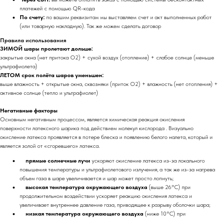
платежей с помощью QR-кода
По счету:
по вашим реквизитам мы выставляем счет и акт выполненных работ
(или товарную накладную). Так же можем сделать договор
Правила использования
ЗИМОЙ шары пролетают дольше:
закрытые окна (нет притока O2) + сухой воздух (отопление) + слабое солнце (меньше
ультрафиолета)
ЛЕТОМ срок полёта шаров уменьшен:
выше влажность + открытые окна, сквозняки (приток O2) + влажность (нет отопления) +
активное солнце (тепло и ультрафиолет)
Негативные факторы
Основным негативным процессом, является химическая реакция окисления
поверхности латексного шарика под действием молекул кислорода . Визуально
окисление латекса проявляется в потере блеска и появлению белого налета, который и
является золой от «сгоревшего» латекса.
прямые солнечные лучи
ускоряют окисление латекса из-за локального
повышения температуры и ультрафиолетового излучения, а так же из-за нагрева
объем газа в шаре увеличивается и шар может просто лопнуть;
высокая температура окружающего воздуха
(выше 26°C) при
продолжительном воздействии ускоряет реакцию окисления латекса и
увеличивает внутреннее давление газа, приводящее к разрыву оболочки шара;
низкая температура окружающего воздуха
(ниже 10°C) при