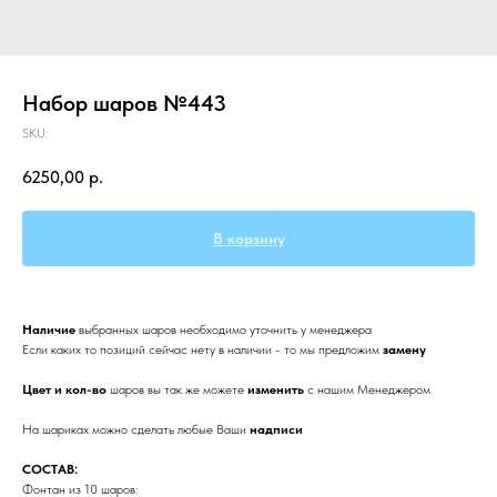
Набор шаров №443
SKU:
6250,00
р.
В корзину
Наличие
выбранных
шаров необходимо уточнить у менеджера
Если каких то позиций сейчас нету в наличии - то мы предложим
замену
Цвет и кол-во
шаров вы так же можете
изменить
с нашим Менеджером
На шариках можно сделать любые Ваши
надписи
СОСТАВ:
Фонтан из 10 шаров: