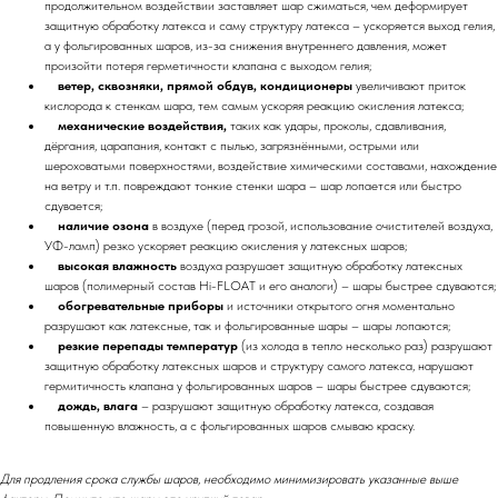
продолжительном воздействии заставляет шар сжиматься, чем деформирует
защитную обработку латекса и саму структуру латекса – ускоряется выход гелия,
а у фольгированных шаров, из-за снижения внутреннего давления, может
произойти потеря герметичности клапана с выходом гелия;
ветер, сквозняки, прямой обдув, кондиционеры
увеличивают приток
кислорода к стенкам шара, тем самым ускоряя реакцию окисления латекса;
механические воздействия,
таких как удары, проколы, сдавливания,
дёргания, царапания, контакт с пылью, загрязнёнными, острыми или
шероховатыми поверхностями, воздействие химическими составами, нахождение
на ветру и т.п. повреждают тонкие стенки шара – шар лопается или быстро
сдувается;
наличие озона
в воздухе (перед грозой, использование очистителей воздуха,
УФ-ламп) резко ускоряет реакцию окисления у латексных шаров;
высокая влажность
воздуха разрушает защитную обработку латексных
шаров (полимерный состав Hi-FLOAT и его аналоги) – шары быстрее сдуваются;
обогревательные приборы
и источники открытого огня моментально
разрушают как латексные, так и фольгированные шары – шары лопаются;
резкие перепады температур
(из холода в тепло несколько раз) разрушают
защитную обработку латексных шаров и структуру самого латекса, нарушают
гермитичность клапана у фольгированных шаров – шары быстрее сдуваются;
дождь, влага
– разрушают защитную обработку латекса, создавая
повышенную влажность, а с фольгированных шаров смываю краску.
Для продления срока службы шаров, необходимо минимизировать указанные выше