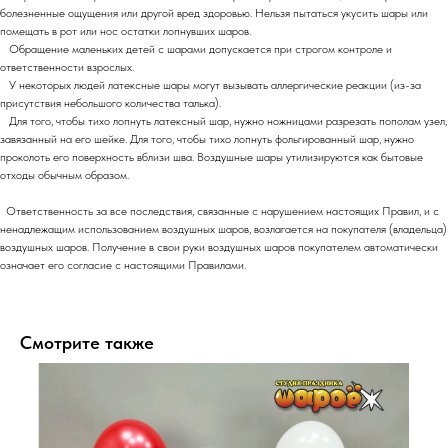
болезненные ощущения или другой вред здоровью. Нельзя пытаться укусить шары или
помещать в рот или нос остатки лопнувших шаров.
Обращение маленьких детей с шарами допускается при строгом контроле и
ответственности взрослых.
У некоторых людей латексные шары могут вызывать аллергические реакции (из-за
присутствия небольшого количества талька).
Для того, чтобы тихо лопнуть латексный шар, нужно ножницами разрезать пополам узел,
завязанный на его шейке. Для того, чтобы тихо лопнуть фольгированный шар, нужно
проколоть его поверхность вблизи шва. Воздушные шары утилизируются как бытовые
отходы обычным образом.
Ответственность за все последствия, связанные с нарушением настоящих Правил, и с
ненадлежащим использованием воздушных шаров, возлагается на покупателя (владельца)
воздушных шаров. Получение в свои руки воздушных шаров покупателем автоматически
означает его согласие с настоящими Правилами.
Смотрите также