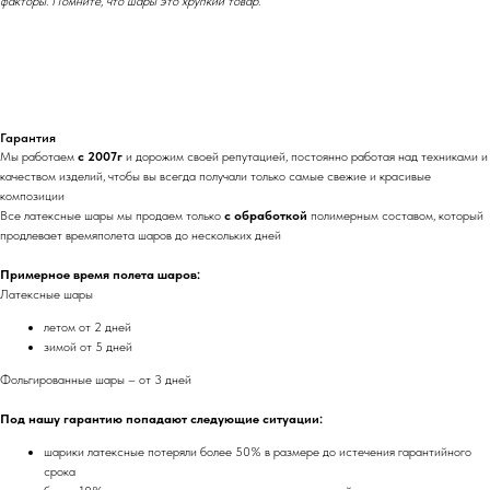
факторы. Помните, что шары это хрупкий товар.
Гарантия
Мы работаем
с 2007г
и дорожим своей репутацией, постоянно работая над техниками и
качеством изделий, чтобы вы всегда получали только самые свежие и красивые
композиции
Все латексные шары мы продаем только
с обработкой
полимерным составом, который
продлевает времяполета шаров до нескольких дней
Примерное время полета шаров:
Латексные шары
летом от 2 дней
зимой от 5 дней
Фольгированные шары – от 3 дней
Под нашу гарантию попадают следующие ситуации:
шарики латексные потеряли более 50% в размере до истечения гарантийного
срока