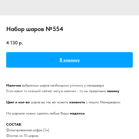
Набор шаров №554
4 130
р.
В корзину
Наличие
выбранных
шаров необходимо уточнить у менеджера
Если каких то позиций сейчас нету в наличии - то мы предложим
замену
Цвет и кол-во
шаров вы так же можете
изменить
с нашим Менеджером
На шариках можно сделать любые Ваши
надписи
СОСТАВ:
Фольгированная цифра (1м)
Фонтан из 10 шаров: