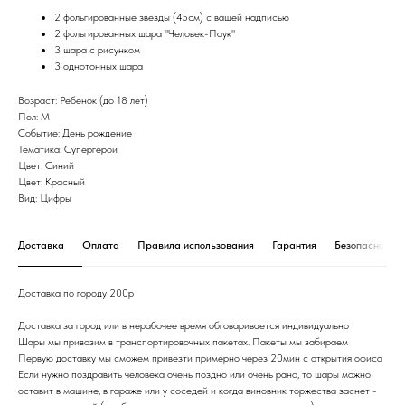
2 фольгированные звезды (45см) с вашей надписью
2 фольгированных шара "Человек-Паук"
3 шара с рисунком
3 однотонных шара
Возраст: Ребенок (до 18 лет)
Пол: М
Событие: День рождение
Тематика: Супергерои
Цвет: Синий
Цвет: Красный
Вид: Цифры
Доставка
Оплата
Правила использования
Гарантия
Безопасность 
Доставка по городу 200р
Доставка за город или в нерабочее время обговаривается индивидуально
Шары мы привозим в транспортировочных пакетах. Пакеты мы забираем
Первую доставку мы сможем привезти примерно через 20мин с открытия офиса
Если нужно поздравить человека очень поздно или очень рано, то шары можно
оставит в машине, в гараже или у соседей и когда виновник торжества заснет -