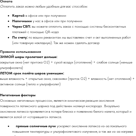
Оплата
Оплатить заказ можно любым удобным для вас способом:
Картой
в офисе или при получении
Наличными
у нас в офисе или при получении
Через СБП:
вы можете оплатить заказ с помощью системы бесконтактных
платежей с помощью QR-кода
По счету:
по вашим реквизитам мы выставляем счет и акт выполненных работ
(или товарную накладную). Так же можем сделать договор
Правила использования
ЗИМОЙ шары пролетают дольше:
закрытые окна (нет притока O2) + сухой воздух (отопление) + слабое солнце (меньше
ультрафиолета)
ЛЕТОМ срок полёта шаров уменьшен:
выше влажность + открытые окна, сквозняки (приток O2) + влажность (нет отопления) +
активное солнце (тепло и ультрафиолет)
Негативные факторы
Основным негативным процессом, является химическая реакция окисления
поверхности латексного шарика под действием молекул кислорода . Визуально
окисление латекса проявляется в потере блеска и появлению белого налета, который и
является золой от «сгоревшего» латекса.
прямые солнечные лучи
ускоряют окисление латекса из-за локального
повышения температуры и ультрафиолетового излучения, а так же из-за нагрева