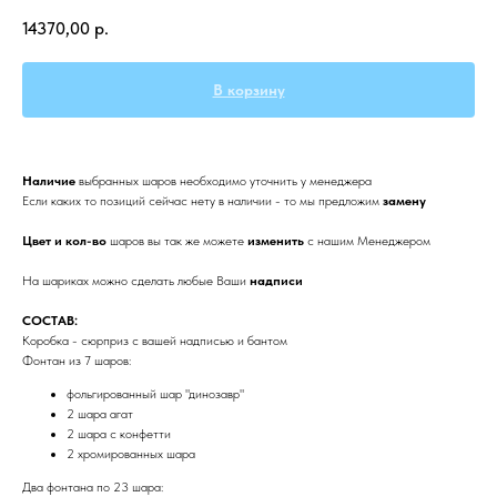
14370,00
р.
В корзину
Наличие
выбранных
шаров необходимо уточнить у менеджера
Если каких то позиций сейчас нету в наличии - то мы предложим
замену
Цвет и кол-во
шаров вы так же можете
изменить
с нашим Менеджером
На шариках можно сделать любые Ваши
надписи
СОСТАВ:
Коробка - сюрприз с вашей надписью и бантом
Фонтан из 7 шаров:
фольгированный шар "динозавр"
2 шара агат
2 шара с конфетти
2 хромированных шара
Два фонтана по 23 шара: