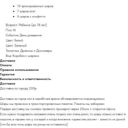
10 хромированных шаров
7 шаров агат
6 шаров с конфетти
Возраст: Ребенок (до 18 лет)
Пол: М
Событие: День рождение
Цвет: Белый
Цвет: Зеленый
Тематика: Драконы и Динозавры
Вид: Коробка с шарами
Доставка
Оплата
Правила использования
Гарантия
Безопасность и ответственность
Доставка
Доставка по городу 200р
Доставка за город или в нерабочее время обговаривается индивидуально
Шары мы привозим в транспортировочных пакетах. Пакеты мы забираем
Первую доставку мы сможем привезти примерно через 20мин с открытия офиса
Если нужно поздравить человека очень поздно или очень рано, то шары можно оставит в
машине, в гараже или у соседей и когда виновник торжества заснет - занести их домой
(что бы всю ночь шары на улице не оставались)