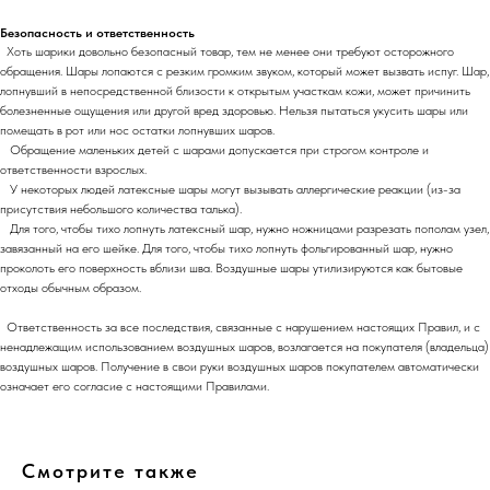
Безопасность и ответственность
Хоть шарики довольно безопасный товар, тем не менее они требуют осторожного
обращения. Шары лопаются с резким громким звуком, который может вызвать испуг. Шар,
лопнувший в непосредственной близости к открытым участкам кожи, может причинить
болезненные ощущения или другой вред здоровью. Нельзя пытаться укусить шары или
помещать в рот или нос остатки лопнувших шаров.
Обращение маленьких детей с шарами допускается при строгом контроле и
ответственности взрослых.
У некоторых людей латексные шары могут вызывать аллергические реакции (из-за
присутствия небольшого количества талька).
Для того, чтобы тихо лопнуть латексный шар, нужно ножницами разрезать пополам узел,
завязанный на его шейке. Для того, чтобы тихо лопнуть фольгированный шар, нужно
проколоть его поверхность вблизи шва. Воздушные шары утилизируются как бытовые
отходы обычным образом.
Ответственность за все последствия, связанные с нарушением настоящих Правил, и с
ненадлежащим использованием воздушных шаров, возлагается на покупателя (владельца)
воздушных шаров. Получение в свои руки воздушных шаров покупателем автоматически
означает его согласие с настоящими Правилами.
Смотрите также