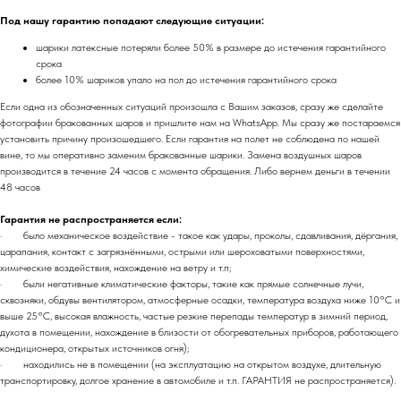
Под нашу гарантию попадают следующие ситуации:
шарики латексные потеряли более 50% в размере до истечения гарантийного
срока
более 10% шариков упало на пол до истечения гарантийного срока
Если одна из обозначенных ситуаций произошла с Вашим заказов, сразу же сделайте
фотографии бракованных шаров и пришлите нам на WhatsApp. Мы сразу же постараемся
установить причину произошедшего. Если гарантия на полет не соблюдена по нашей
вине, то мы оперативно заменим бракованные шарики. Замена воздушных шаров
производится в течение 24 часов с момента обращения. Либо вернем деньги в течении
48 часов
Гарантия не распространяется если:
· было механическое воздействие - такое как удары, проколы, сдавливания, дёргания,
царапания, контакт с загрязнёнными, острыми или шероховатыми поверхностями,
химические воздействия, нахождение на ветру и т.п;
· были негативные климатические факторы, такие как прямые солнечные лучи,
сквозняки, обдувы вентилятором, атмосферные осадки, температура воздуха ниже 10°C и
выше 25°C, высокая влажность, частые резкие перепады температур в зимний период,
духота в помещении, нахождение в близости от обогревательных приборов, работающего
кондиционера, открытых источников огня);
· находились не в помещении (на эксплуатацию на открытом воздухе, длительную
транспортировку, долгое хранение в автомобиле и т.п. ГАРАНТИЯ не распространяется).