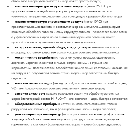
объем газа в шаре увеличивается и шар может просто лопнуть;
высокая температура окружающего воздуха
(выше 26°C) при
продолжительном воздействии ускоряет реакцию окисления латекса и
увеличивает внутреннее давление газа, приводящее к разрыву оболочки шара;
низкая температура окружающего воздуха
(ниже 10°C) при
продолжительном воздействии заставляет шар сжиматься, чем деформирует
защитную обработку латекса и саму структуру латекса – ускоряется выход гелия,
а у фольгированных шаров, из-за снижения внутреннего давления, может
произойти потеря герметичности клапана с выходом гелия;
ветер, сквозняки, прямой обдув, кондиционеры
увеличивают приток
кислорода к стенкам шара, тем самым ускоряя реакцию окисления латекса;
механические воздействия,
таких как удары, проколы, сдавливания,
дёргания, царапания, контакт с пылью, загрязнёнными, острыми или
шероховатыми поверхностями, воздействие химическими составами, нахождение
на ветру и т.п. повреждают тонкие стенки шара – шар лопается или быстро
сдувается;
наличие озона
в воздухе (перед грозой, использование очистителей воздуха,
УФ-ламп) резко ускоряет реакцию окисления у латексных шаров;
высокая влажность
воздуха разрушает защитную обработку латексных
шаров (полимерный состав Hi-FLOAT и его аналоги) – шары быстрее сдуваются;
обогревательные приборы
и источники открытого огня моментально
разрушают как латексные, так и фольгированные шары – шары лопаются;
резкие перепады температур
(из холода в тепло несколько раз) разрушают
защитную обработку латексных шаров и структуру самого латекса, нарушают
гермитичность клапана у фольгированных шаров – шары быстрее сдуваются;