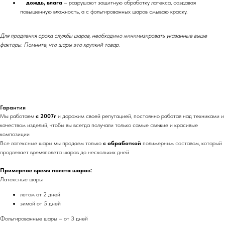
дождь, влага
– разрушают защитную обработку латекса, создавая
повышенную влажность, а с фольгированных шаров смываю краску.
Для продления срока службы шаров, необходимо минимизировать указанные выше
факторы. Помните, что шары это хрупкий товар.
Гарантия
Мы работаем
с 2007г
и дорожим своей репутацией, постоянно работая над техниками и
качеством изделий, чтобы вы всегда получали только самые свежие и красивые
композиции
Все латексные шары мы продаем только
с обработкой
полимерным составом, который
продлевает времяполета шаров до нескольких дней
Примерное время полета шаров:
Латексные шары
летом от 2 дней
зимой от 5 дней
Фольгированные шары – от 3 дней