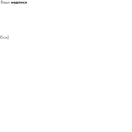
е Ваши
надписи
45см)