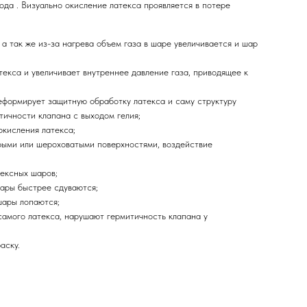
да . Визуально окисление латекса проявляется в потере
а так же из-за нагрева объем газа в шаре увеличивается и шар
екса и увеличивает внутреннее давление газа, приводящее к
еформирует защитную обработку латекса и саму структуру
тичности клапана с выходом гелия;
окисления латекса;
стрыми или шероховатыми поверхностями, воздействие
тексных шаров;
шары быстрее сдуваются;
шары лопаются;
самого латекса, нарушают гермитичность клапана у
аску.