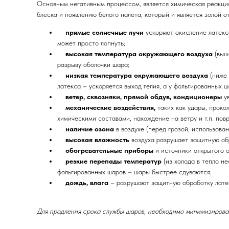
Основным негативным процессом, является химическая реакция
блеска и появлению белого налета, который и является золой о
прямые солнечные лучи
ускоряют окисление латекс
может просто лопнуть;
высокая температура окружающего воздуха
(выш
разрыву оболочки шара;
низкая температура окружающего воздуха
(ниже
латекса – ускоряется выход гелия, а у фольгированных 
ветер, сквозняки, прямой обдув, кондиционеры
у
механические воздействия,
таких как удары, проко
химическими составами, нахождение на ветру и т.п. пов
наличие озона
в воздухе (перед грозой, использова
высокая влажность
воздуха разрушает защитную об
обогревательные приборы
и источники открытого 
резкие перепады температур
(из холода в тепло н
фольгированных шаров – шары быстрее сдуваются;
дождь, влага
– разрушают защитную обработку лате
Для продления срока службы шаров, необходимо минимизироват