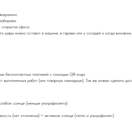
ивидуально
 забираем
с открытия офиса
 то шары можно оставит в машине, в гараже или у соседей и когда виновник
емы бесконтактных платежей с помощью QR-кода
т выполненных работ (или товарную накладную). Так же можем сделать дог
 слабое солнце (меньше ультрафиолета)
ность (нет отопления) + активное солнце (тепло и ультрафиолет)