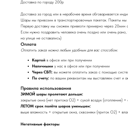
Доставка по городу 200р
Доставка за город или в нерабочее время обговаривается инд
Шары мы привозим в транспортировочных пакетах. Пакеты мы
Первую доставку мы сможем привезти примерно через 20мин 
Если нужно поздравить человека очень поздно или очень рано,
на улице не оставались)
Оплата
Оплатить заказ можно любым удобным для вас способом:
Картой
в офисе или при получении
Наличными
у нас в офисе или при получении
Через СБП:
вы можете оплатить заказ с помощью сист
По счету:
по вашим реквизитам мы выставляем счет и ак
Правила использования
ЗИМОЙ шары пролетают дольше:
закрытые окна (нет притока O2) + сухой воздух (отопление) +
ЛЕТОМ срок полёта шаров уменьшен:
выше влажность + открытые окна, сквозняки (приток O2) + влаж
Негативные факторы