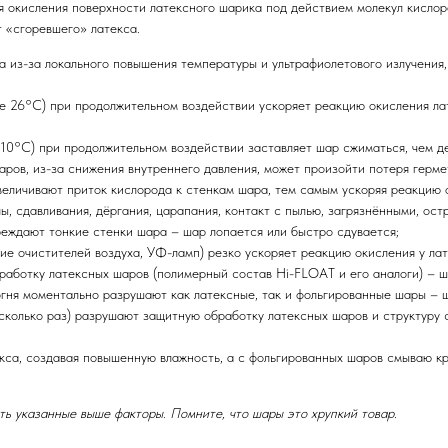
 окисления поверхности латексного шарика под действием молекул кислоро
т «сгоревшего» латекса.
а из-за локального повышения температуры и ультрафиолетового излучения, 
е 26°C) при продолжительном воздействии ускоряет реакцию окисления лат
 10°C) при продолжительном воздействии заставляет шар сжиматься, чем д
шаров, из-за снижения внутреннего давления, может произойти потеря герме
величивают приток кислорода к стенкам шара, тем самым ускоряя реакцию 
лы, сдавливания, дёргания, царапания, контакт с пылью, загрязнёнными, о
реждают тонкие стенки шара – шар лопается или быстро сдувается;
ние очистителей воздуха, УФ-ламп) резко ускоряет реакцию окисления у ла
работку латексных шаров (полимерный состав Hi-FLOAT и его аналоги) – 
огня моментально разрушают как латексные, так и фольгированные шары – 
есколько раз) разрушают защитную обработку латексных шаров и структуру 
кса, создавая повышенную влажность, а с фольгированных шаров смываю кр
ь указанные выше факторы. Помните, что шары это хрупкий товар.