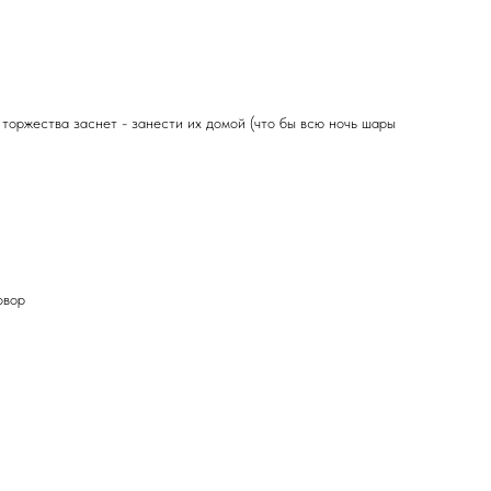
 торжества заснет - занести их домой (что бы всю ночь шары
овор