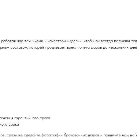
работая над техниками и качеством изделий, чтобы вы всегда получали то
ным составом, который продлевает времяполета шаров до нескольких дне
течения гарантийного срока
ного срока
зов, сразу же сделайте фотографии бракованных шаров и пришлите нам на 