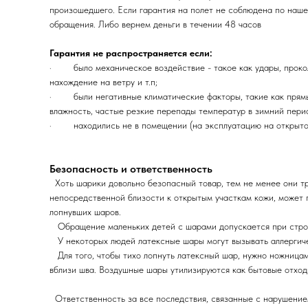
произошедшего. Если гарантия на полет не соблюдена по наше
обращения. Либо вернем деньги в течении 48 часов
Гарантия не распространяется если:
· было механическое воздействие - такое как удары, проколы
нахождение на ветру и т.п;
· были негативные климатические факторы, такие как прямые
влажность, частые резкие перепады температур в зимний перио
· находились не в помещении (на эксплуатацию на открытом 
Безопасность и ответственность
Хоть шарики довольно безопасный товар, тем не менее они тр
непосредственной близости к открытым участкам кожи, может 
лопнувших шаров.
Обращение маленьких детей с шарами допускается при строг
У некоторых людей латексные шары могут вызывать аллергичес
Для того, чтобы тихо лопнуть латексный шар, нужно ножницами
вблизи шва. Воздушные шары утилизируются как бытовые отхо
Ответственность за все последствия, связанные с нарушением