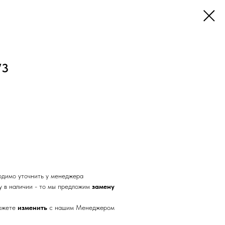
73
одимо уточнить у менеджера
у в наличии - то мы предложим
замену
можете
изменить
с нашим Менеджером