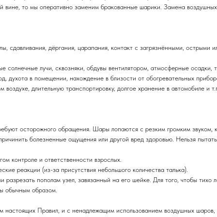
й вине, то мы оперативно заменим бракованные шарики. Замена воздушных
, сдавливания, дёргания, царапания, контакт с загрязнёнными, острыми и
 солнечные лучи, сквозняки, обдувы вентилятором, атмосферные осадки, 
д, духота в помещении, нахождение в близости от обогревательных прибор
воздухе, длительную транспортировку, долгое хранение в автомобиле и т.
ебуют осторожного обращения. Шары лопаются с резким громким звуком, к
причинить болезненные ощущения или другой вред здоровью. Нельзя пытать
ом контроле и ответственности взрослых.
кие реакции (из-за присутствия небольшого количества талька).
 разрезать пополам узел, завязанный на его шейке. Для того, чтобы тихо 
ды обычным образом.
 настоящих Правил, и с ненадлежащим использованием воздушных шаров, в