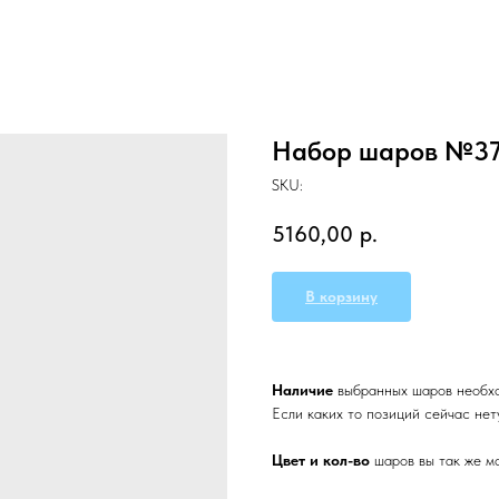
Набор шаров №3
SKU:
5160,00
р.
В корзину
Наличие
выбранных
шаров необх
Если каких то позиций сейчас нет
Цвет и кол-во
шаров вы так же 