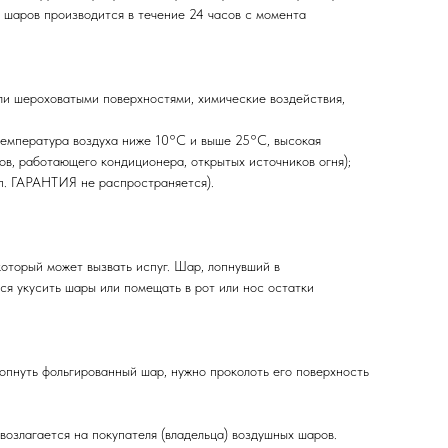
 шаров производится в течение 24 часов с момента
ли шероховатыми поверхностями, химические воздействия,
температура воздуха ниже 10°C и выше 25°C, высокая
ов, работающего кондиционера, открытых источников огня);
п. ГАРАНТИЯ не распространяется).
оторый может вызвать испуг. Шар, лопнувший в
ся укусить шары или помещать в рот или нос остатки
лопнуть фольгированный шар, нужно проколоть его поверхность
озлагается на покупателя (владельца) воздушных шаров.