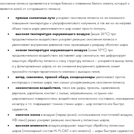
окисление латекса проявляется в потере блеска и появлению белого налета, который и
является золой от «сгоревшего» латекса.
прямые солнечные лучи
ускоряют окисление латекса из-за локального
повышения температуры и ультрафиолетового излучения, а так же из-за нагрева
объем газа в шаре увеличивается и шар может просто лопнуть;
высокая температура окружающего воздуха
(выше 26°C) при
продолжительном воздействии ускоряет реакцию окисления латекса и
увеличивает внутреннее давление газа, приводящее к разрыву оболочки шара;
низкая температура окружающего воздуха
(ниже 10°C) при
продолжительном воздействии заставляет шар сжиматься, чем деформирует
защитную обработку латекса и саму структуру латекса – ускоряется выход гелия,
а у фольгированных шаров, из-за снижения внутреннего давления, может
произойти потеря герметичности клапана с выходом гелия;
ветер, сквозняки, прямой обдув, кондиционеры
увеличивают приток
кислорода к стенкам шара, тем самым ускоряя реакцию окисления латекса;
механические воздействия,
таких как удары, проколы, сдавливания,
дёргания, царапания, контакт с пылью, загрязнёнными, острыми или
шероховатыми поверхностями, воздействие химическими составами, нахождение
на ветру и т.п. повреждают тонкие стенки шара – шар лопается или быстро
сдувается;
наличие озона
в воздухе (перед грозой, использование очистителей воздуха,
УФ-ламп) резко ускоряет реакцию окисления у латексных шаров;
высокая влажность
воздуха разрушает защитную обработку латексных
шаров (полимерный состав Hi-FLOAT и его аналоги) – шары быстрее сдуваются;