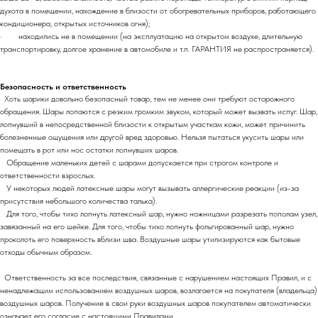
духота в помещении, нахождение в близости от обогревательных приборов, работающего
кондиционера, открытых источников огня);
· находились не в помещении (на эксплуатацию на открытом воздухе, длительную
транспортировку, долгое хранение в автомобиле и т.п. ГАРАНТИЯ не распространяется).
Безопасность и ответственность
Хоть шарики довольно безопасный товар, тем не менее они требуют осторожного
обращения. Шары лопаются с резким громким звуком, который может вызвать испуг. Шар,
лопнувший в непосредственной близости к открытым участкам кожи, может причинить
болезненные ощущения или другой вред здоровью. Нельзя пытаться укусить шары или
помещать в рот или нос остатки лопнувших шаров.
Обращение маленьких детей с шарами допускается при строгом контроле и
ответственности взрослых.
У некоторых людей латексные шары могут вызывать аллергические реакции (из-за
присутствия небольшого количества талька).
Для того, чтобы тихо лопнуть латексный шар, нужно ножницами разрезать пополам узел,
завязанный на его шейке. Для того, чтобы тихо лопнуть фольгированный шар, нужно
проколоть его поверхность вблизи шва. Воздушные шары утилизируются как бытовые
отходы обычным образом.
Ответственность за все последствия, связанные с нарушением настоящих Правил, и с
ненадлежащим использованием воздушных шаров, возлагается на покупателя (владельца)
воздушных шаров. Получение в свои руки воздушных шаров покупателем автоматически
означает его согласие с настоящими Правилами.