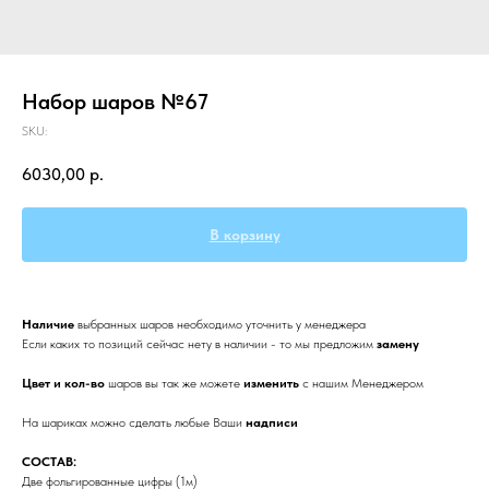
Набор шаров №67
SKU:
6030,00
р.
В корзину
Наличие
выбранных
шаров необходимо уточнить у менеджера
Если каких то позиций сейчас нету в наличии - то мы предложим
замену
Цвет и кол-во
шаров вы так же можете
изменить
с нашим Менеджером
На шариках можно сделать любые Ваши
надписи
СОСТАВ:
Две фольгированные цифры (1м)