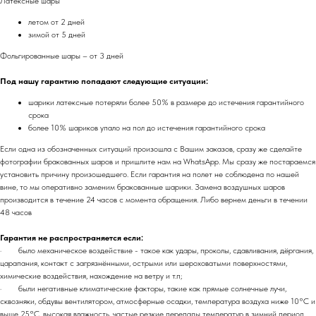
Латексные шары
летом от 2 дней
зимой от 5 дней
Фольгированные шары – от 3 дней
Под нашу гарантию попадают следующие ситуации:
шарики латексные потеряли более 50% в размере до истечения гарантийного
срока
более 10% шариков упало на пол до истечения гарантийного срока
Если одна из обозначенных ситуаций произошла с Вашим заказов, сразу же сделайте
фотографии бракованных шаров и пришлите нам на WhatsApp. Мы сразу же постараемся
установить причину произошедшего. Если гарантия на полет не соблюдена по нашей
вине, то мы оперативно заменим бракованные шарики. Замена воздушных шаров
производится в течение 24 часов с момента обращения. Либо вернем деньги в течении
48 часов
Гарантия не распространяется если:
· было механическое воздействие - такое как удары, проколы, сдавливания, дёргания,
царапания, контакт с загрязнёнными, острыми или шероховатыми поверхностями,
химические воздействия, нахождение на ветру и т.п;
· были негативные климатические факторы, такие как прямые солнечные лучи,
сквозняки, обдувы вентилятором, атмосферные осадки, температура воздуха ниже 10°C и
выше 25°C, высокая влажность, частые резкие перепады температур в зимний период,