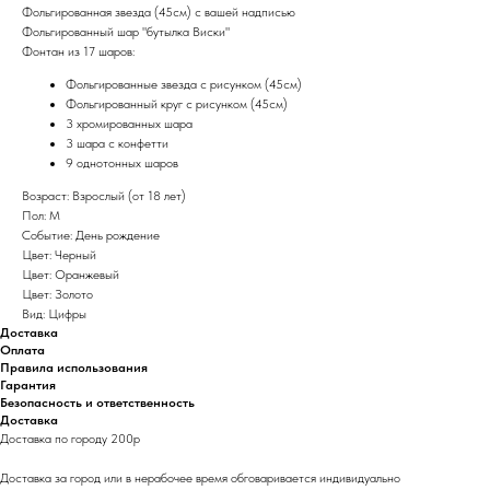
Фольгированная звезда (45см) с вашей надписью
Фольгированный шар "бутылка Виски"
Фонтан из 17 шаров:
Фольгированные звезда с рисунком (45см)
Фольгированный круг с рисунком (45см)
3 хромированных шара
3 шара с конфетти
9 однотонных шаров
Возраст: Взрослый (от 18 лет)
Пол: М
Событие: День рождение
Цвет: Черный
Цвет: Оранжевый
Цвет: Золото
Вид: Цифры
Доставка
Оплата
Правила использования
Гарантия
Безопасность и ответственность
Доставка
Доставка по городу 200р
Доставка за город или в нерабочее время обговаривается индивидуально