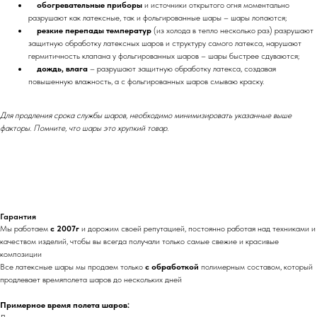
обогревательные приборы
и источники открытого огня моментально
разрушают как латексные, так и фольгированные шары – шары лопаются;
резкие перепады температур
(из холода в тепло несколько раз) разрушают
защитную обработку латексных шаров и структуру самого латекса, нарушают
гермитичность клапана у фольгированных шаров – шары быстрее сдуваются;
дождь, влага
– разрушают защитную обработку латекса, создавая
повышенную влажность, а с фольгированных шаров смываю краску.
Для продления срока службы шаров, необходимо минимизировать указанные выше
факторы. Помните, что шары это хрупкий товар.
Гарантия
Мы работаем
с 2007г
и дорожим своей репутацией, постоянно работая над техниками и
качеством изделий, чтобы вы всегда получали только самые свежие и красивые
композиции
Все латексные шары мы продаем только
с обработкой
полимерным составом, который
продлевает времяполета шаров до нескольких дней
Примерное время полета шаров: