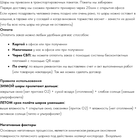
Шары мы привозим в транспортировочных пакетах. Пакеты мы забираем
Первую доставку мы сможем привезти примерно через 20мин с открытия офиса
Если нужно поздравить человека очень поздно или очень рано, то шары можно оставит в
машине, в гараже или у соседей и когда виновник торжества заснет - занести их домой
(что бы всю ночь шары на улице не оставались)
Оплата
Оплатить заказ можно любым удобным для вас способом:
Картой
в офисе или при получении
Наличными
у нас в офисе или при получении
Через СБП:
вы можете оплатить заказ с помощью системы бесконтактных
платежей с помощью QR-кода
По счету:
по вашим реквизитам мы выставляем счет и акт выполненных работ
(или товарную накладную). Так же можем сделать договор
Правила использования
ЗИМОЙ шары пролетают дольше:
закрытые окна (нет притока O2) + сухой воздух (отопление) + слабое солнце (меньше
ультрафиолета)
ЛЕТОМ срок полёта шаров уменьшен:
выше влажность + открытые окна, сквозняки (приток O2) + влажность (нет отопления) +
активное солнце (тепло и ультрафиолет)
Негативные факторы
Основным негативным процессом, является химическая реакция окисления
поверхности латексного шарика под действием молекул кислорода . Визуально