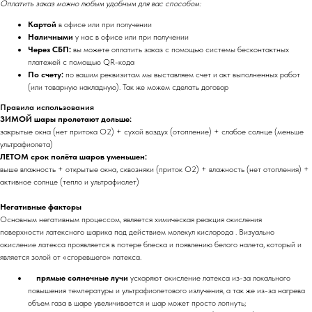
Оплатить заказ можно любым удобным для вас способом:
Картой
в офисе или при получении
Наличными
у нас в офисе или при получении
Через СБП:
вы можете оплатить заказ с помощью системы бесконтактных
платежей с помощью QR-кода
По счету:
по вашим реквизитам мы выставляем счет и акт выполненных работ
(или товарную накладную). Так же можем сделать договор
Правила использования
ЗИМОЙ шары пролетают дольше:
закрытые окна (нет притока O2) + сухой воздух (отопление) + слабое солнце (меньше
ультрафиолета)
ЛЕТОМ срок полёта шаров уменьшен:
выше влажность + открытые окна, сквозняки (приток O2) + влажность (нет отопления) +
активное солнце (тепло и ультрафиолет)
Негативные факторы
Основным негативным процессом, является химическая реакция окисления
поверхности латексного шарика под действием молекул кислорода . Визуально
окисление латекса проявляется в потере блеска и появлению белого налета, который и
является золой от «сгоревшего» латекса.
прямые солнечные лучи
ускоряют окисление латекса из-за локального
повышения температуры и ультрафиолетового излучения, а так же из-за нагрева
объем газа в шаре увеличивается и шар может просто лопнуть;