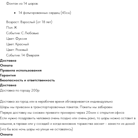
Фонтан из 14 шаров:
14 фольгированных сердец (45см)
Возраст: Взрослый (от 18 лет)
Пол: Ж
Событие: С Любовью
Цвет: Фуксия
Цвет: Красный
Цвет: Розовый
Событие: 14 Февраля
Доставка
Оплата
Правила использования
Гарантия
Безопасность и ответственность
Доставка
Доставка по городу 200р
Доставка за город или в нерабочее время обговаривается индивидуально
Шары мы привозим в транспортировочных пакетах. Пакеты мы забираем
Первую доставку мы сможем привезти примерно через 20мин с открытия офиса
Если нужно поздравить человека очень поздно или очень рано, то шары можно оставит в
машине, в гараже или у соседей и когда виновник торжества заснет - занести их домой
(что бы всю ночь шары на улице не оставались)
Оплата