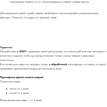
повышенную влажность, а с фольгированных шаров смываю краску.
Для продления срока службы шаров, необходимо минимизировать указанные выше
факторы. Помните, что шары это хрупкий товар.
Гарантия
Мы работаем
с 2007г
и дорожим своей репутацией, постоянно работая над техниками и
качеством изделий, чтобы вы всегда получали только самые свежие и красивые
композиции
Все латексные шары мы продаем только
с обработкой
полимерным составом, который
продлевает времяполета шаров до нескольких дней
Примерное время полета шаров:
Латексные шары
летом от 2 дней
зимой от 5 дней
Фольгированные шары – от 3 дней