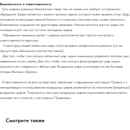
Безопасность и ответственность
Хоть шарики довольно безопасный товар, тем не менее они требуют осторожного
обращения. Шары лопаются с резким громким звуком, который может вызвать испуг. Шар,
лопнувший в непосредственной близости к открытым участкам кожи, может причинить
болезненные ощущения или другой вред здоровью. Нельзя пытаться укусить шары или
помещать в рот или нос остатки лопнувших шаров.
Обращение маленьких детей с шарами допускается при строгом контроле и
ответственности взрослых.
У некоторых людей латексные шары могут вызывать аллергические реакции (из-за
присутствия небольшого количества талька).
Для того, чтобы тихо лопнуть латексный шар, нужно ножницами разрезать пополам узел,
завязанный на его шейке. Для того, чтобы тихо лопнуть фольгированный шар, нужно
проколоть его поверхность вблизи шва. Воздушные шары утилизируются как бытовые
отходы обычным образом.
Ответственность за все последствия, связанные с нарушением настоящих Правил, и с
ненадлежащим использованием воздушных шаров, возлагается на покупателя (владельца)
воздушных шаров. Получение в свои руки воздушных шаров покупателем автоматически
означает его согласие с настоящими Правилами.
Смотрите также