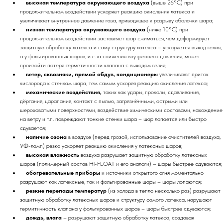
высокая температура окружающего воздуха
(выше 26°C) при
продолжительном воздействии ускоряет реакцию окисления латекса и
увеличивает внутреннее давление газа, приводящее к разрыву оболочки шара;
низкая температура окружающего воздуха
(ниже 10°C) при
продолжительном воздействии заставляет шар сжиматься, чем деформирует
защитную обработку латекса и саму структуру латекса – ускоряется выход гелия,
а у фольгированных шаров, из-за снижения внутреннего давления, может
произойти потеря герметичности клапана с выходом гелия;
ветер, сквозняки, прямой обдув, кондиционеры
увеличивают приток
кислорода к стенкам шара, тем самым ускоряя реакцию окисления латекса;
механические воздействия,
таких как удары, проколы, сдавливания,
дёргания, царапания, контакт с пылью, загрязнёнными, острыми или
шероховатыми поверхностями, воздействие химическими составами, нахождение
на ветру и т.п. повреждают тонкие стенки шара – шар лопается или быстро
сдувается;
наличие озона
в воздухе (перед грозой, использование очистителей воздуха,
УФ-ламп) резко ускоряет реакцию окисления у латексных шаров;
высокая влажность
воздуха разрушает защитную обработку латексных
шаров (полимерный состав Hi-FLOAT и его аналоги) – шары быстрее сдуваются;
обогревательные приборы
и источники открытого огня моментально
разрушают как латексные, так и фольгированные шары – шары лопаются;
резкие перепады температур
(из холода в тепло несколько раз) разрушают
защитную обработку латексных шаров и структуру самого латекса, нарушают
гермитичность клапана у фольгированных шаров – шары быстрее сдуваются;
дождь, влага
– разрушают защитную обработку латекса, создавая