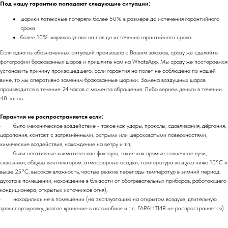
Под нашу гарантию попадают следующие ситуации:
шарики латексные потеряли более 50% в размере до истечения гарантийного
срока
более 10% шариков упало на пол до истечения гарантийного срока
Если одна из обозначенных ситуаций произошла с Вашим заказов, сразу же сделайте
фотографии бракованных шаров и пришлите нам на WhatsApp. Мы сразу же постараемся
установить причину произошедшего. Если гарантия на полет не соблюдена по нашей
вине, то мы оперативно заменим бракованные шарики. Замена воздушных шаров
производится в течение 24 часов с момента обращения. Либо вернем деньги в течении
48 часов
Гарантия не распространяется если:
· было механическое воздействие - такое как удары, проколы, сдавливания, дёргания,
царапания, контакт с загрязнёнными, острыми или шероховатыми поверхностями,
химические воздействия, нахождение на ветру и т.п;
· были негативные климатические факторы, такие как прямые солнечные лучи,
сквозняки, обдувы вентилятором, атмосферные осадки, температура воздуха ниже 10°C и
выше 25°C, высокая влажность, частые резкие перепады температур в зимний период,
духота в помещении, нахождение в близости от обогревательных приборов, работающего
кондиционера, открытых источников огня);
· находились не в помещении (на эксплуатацию на открытом воздухе, длительную
транспортировку, долгое хранение в автомобиле и т.п. ГАРАНТИЯ не распространяется).